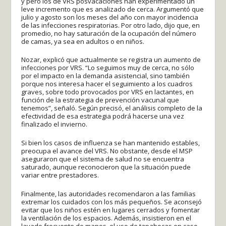
y pero los de VRS posvacaciones han experimentado un
leve incremento que es analizado de cerca. Argumentó que
julio y agosto son los meses del año con mayor incidencia
de las infecciones respiratorias. Por otro lado, dijo que, en
promedio, no hay saturación de la ocupación del número
de camas, ya sea en adultos o en niños.
Nozar, explicó que actualmente se registra un aumento de
infecciones por VRS. “Lo seguimos muy de cerca, no sólo
por el impacto en la demanda asistencial, sino también
porque nos interesa hacer el seguimiento a los cuadros
graves, sobre todo provocados por VRS en lactantes, en
función de la estrategia de prevención vacunal que
tenemos”, señaló. Según precisó, el análisis completo de la
efectividad de esa estrategia podrá hacerse una vez
finalizado el invierno.
Si bien los casos de influenza se han mantenido estables,
preocupa el avance del VRS. No obstante, desde el MSP
aseguraron que el sistema de salud no se encuentra
saturado, aunque reconocieron que la situación puede
variar entre prestadores.
Finalmente, las autoridades recomendaron a las familias
extremar los cuidados con los más pequeños. Se aconsejó
evitar que los niños estén en lugares cerrados y fomentar
la ventilación de los espacios. Además, insistieron en el