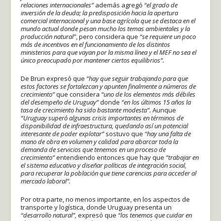
relaciones internacionales”
además agregó
“el grado de
inversión de la deuda; la predisposición hacia la apertura
comercial internacional y una base agrícola que se destaca en el
mundo actual donde pesan mucho los temas ambientales y la
producción natural”
, pero considera que
“se requiere un poco
más de incentivos en el funcionamiento de los distintos
ministerios para que vayan por la misma línea y el MEF no sea el
único preocupado por mantener ciertos equilibrios”.
De Brun expresó que
“hay que seguir trabajando para que
estos factores se fortalezcan y apunten finalmente a números de
crecimiento”
que considera
“uno de los elementos más débiles
del desempeño de Uruguay”
donde
“en los últimos 15 años la
tasa de crecimiento ha sido bastante modesta”.
Aunque
“Uruguay superó algunas crisis importantes en términos de
disponibilidad de infraestructura, quedando así un potencial
interesante de poder explotar”
sostuvo que
“hay una falta de
mano de obra en volumen y calidad para abarcar toda la
demanda de servicios que tenemos en un proceso de
crecimiento”
entendiendo entonces que hay que
“trabajar en
el sistema educativo y diseñar políticas de integración social,
para recuperar la población que tiene carencias para acceder al
mercado laboral”.
Por otra parte, no menos importante, en los aspectos de
transporte y logística, donde Uruguay presenta un
“desarrollo natural”,
expresó que
“los tenemos que cuidar en