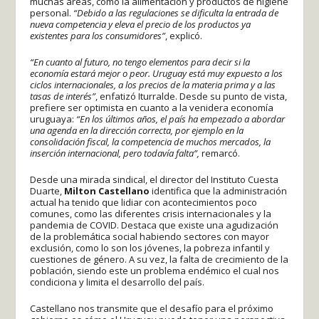
muchas áreas, como la alimentación y productos de higiene
personal.
“Debido a las regulaciones se dificulta la entrada de
nueva competencia y eleva el precio de los productos ya
existentes para los consumidores”
, explicó.
“En cuanto al futuro, no tengo elementos para decir si la
economía estará mejor o peor. Uruguay está muy expuesto a los
ciclos internacionales, a los precios de la materia prima y a las
tasas de interés”
, enfatizó Iturralde. Desde su punto de vista,
prefiere ser optimista en cuanto a la venidera economía
uruguaya:
“En los últimos años, el país ha empezado a abordar
una agenda en la dirección correcta, por ejemplo en la
consolidación fiscal, la competencia de muchos mercados, la
inserción internacional, pero todavía falta”,
remarcó.
Desde una mirada sindical, el director del Instituto Cuesta
Duarte,
Milton Castellano
identifica que la administración
actual ha tenido que lidiar con acontecimientos poco
comunes, como las diferentes crisis internacionales y la
pandemia de COVID. Destaca que existe una agudización
de la problemática social habiendo sectores con mayor
exclusión, como lo son los jóvenes, la pobreza infantil y
cuestiones de género. A su vez, la falta de crecimiento de la
población, siendo este un problema endémico el cual nos
condiciona y limita el desarrollo del país.
Castellano nos transmite que el desafío para el próximo