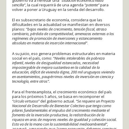
gobierno va a heredar una
“situación económica nada
sencilla”
, la cual requerirá de una agenda
“potente”
para
volver a poner a Uruguay en la senda del desarrollo.
El ex subsecretario de economía, considera que las
dificultades en la actualidad se manifiestan en diversos
planos:
“bajos niveles de crecimiento, tensión fiscal, atraso
cambiario, pérdida de competitividad, amenazas externas a los
regímenes de promoción de inversiones y estancamiento
absoluto en materia de inserción internacional”
.
A su juicio, eso genera problemas estructurales en materia
social en el país, como:
“Niveles intolerables de pobreza
infantil, niveles de desigualdad estancados, necesidad
impostergable de mejora sustantiva en la calidad de la
educación, déficit de vivienda digna, 200 mil uruguayos viviendo
en asentamientos, paupérrimos niveles de inversión en ciencia y
tecnología, entre otros”.
Para el frenteamplista, el crecimiento económico del país
para los próximos 5 años, se basa en recomponer el
“círculo virtuoso”
del gobierno actual.
“Se requiere un Proyecto
Nacional de Desarrollo de Bienestar Colectivo que tenga como
pilares fundamentales el impulso del crecimiento mediante el
fomento de la inversión productiva, la redistribución de la
riqueza en aras de mayores niveles de igualdad y cohesión social.
Esto va de la mano con la sustentabilidad medioambiental”,
aseguró, agregando que
“como propuesta, debemos construir