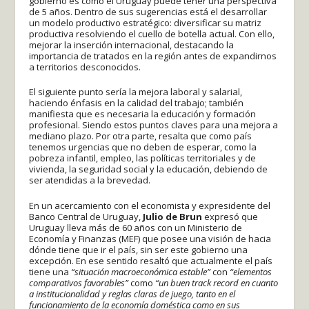
gobierno es cómo el Uruguay puede tener una perspectiva
de 5 años. Dentro de sus sugerencias está el desarrollar
un modelo productivo estratégico: diversificar su matriz
productiva resolviendo el cuello de botella actual. Con ello,
mejorar la inserción internacional, destacando la
importancia de tratados en la región antes de expandirnos
a territorios desconocidos.
El siguiente punto sería la mejora laboral y salarial,
haciendo énfasis en la calidad del trabajo; también
manifiesta que es necesaria la educación y formación
profesional. Siendo estos puntos claves para una mejora a
mediano plazo. Por otra parte, resalta que como país
tenemos urgencias que no deben de esperar, como la
pobreza infantil, empleo, las políticas territoriales y de
vivienda, la seguridad social y la educación, debiendo de
ser atendidas a la brevedad.
En un acercamiento con el economista y expresidente del
Banco Central de Uruguay,
Julio de Brun
expresó que
Uruguay lleva más de 60 años con un Ministerio de
Economía y Finanzas (MEF) que posee una visión de hacia
dónde tiene que ir el país, sin ser este gobierno una
excepción. En ese sentido resaltó que actualmente el país
tiene una
“situación macroeconómica estable”
con
“elementos
comparativos favorables”
como
“un buen track record en cuanto
a institucionalidad y reglas claras de juego, tanto en el
funcionamiento de la economía doméstica como en sus