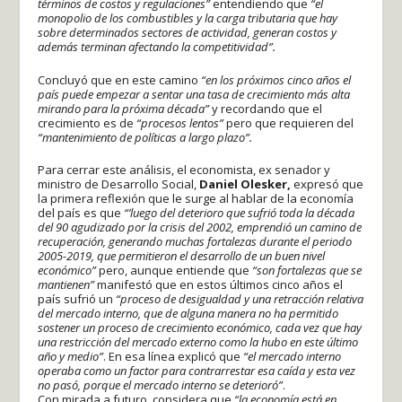
términos de costos y regulaciones”
entendiendo que
“el
monopolio de los combustibles y la carga tributaria que hay
sobre determinados sectores de actividad, generan costos y
además terminan afectando la competitividad”.
Concluyó que en este camino
“en los próximos cinco años el
país puede empezar a sentar una tasa de crecimiento más alta
mirando para la próxima década”
y recordando que el
crecimiento es de
“procesos lentos”
pero que requieren del
“mantenimiento de políticas a largo plazo”.
Para cerrar este análisis, el economista, ex senador y
ministro de Desarrollo Social,
Daniel Olesker,
expresó que
la primera reflexión que le surge al hablar de la economía
del país es que
“’luego del deterioro que sufrió toda la década
del 90 agudizado por la crisis del 2002, emprendió un camino de
recuperación, generando muchas fortalezas durante el periodo
2005-2019, que permitieron el desarrollo de un buen nivel
económico”
pero, aunque entiende que
“son fortalezas que se
mantienen”
manifestó que en estos últimos cinco años el
país sufrió un
“proceso de desigualdad y una retracción relativa
del mercado interno, que de alguna manera no ha permitido
sostener un proceso de crecimiento económico, cada vez que hay
una restricción del mercado externo como la hubo en este último
año y medio”
. En esa línea explicó que
“el mercado interno
operaba como un factor para contrarrestar esa caída y esta vez
no pasó, porque el mercado interno se deterioró”
.
Con mirada a futuro, considera que
“la economía está en