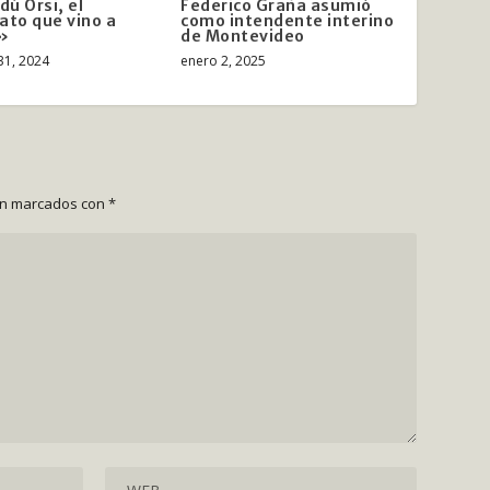
ú Orsi, el
Federico Graña asumió
ato que vino a
como intendente interino
»
de Montevideo
31, 2024
enero 2, 2025
án marcados con
*