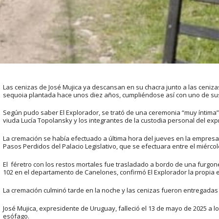
Las cenizas de José Mujica ya descansan en su chacra junto a las ceniza
sequoia plantada hace unos diez años, cumpliéndose así con uno de su
Según pudo saber El Explorador, se trató de una ceremonia “muy íntima” 
viuda Lucía Topolansky y los integrantes de la custodia personal del exp
La cremación se había efectuado a última hora del jueves en la empresa Ma
Pasos Perdidos del Palacio Legislativo, que se efectuara entre el miérco
El féretro con los restos mortales fue trasladado a bordo de una furgone
102 en el departamento de Canelones, confirmó El Explorador la propia
La cremación culminó tarde en la noche y las cenizas fueron entregadas a
José Mujica, expresidente de Uruguay, falleció el 13 de mayo de 2025 a lo
esófago.