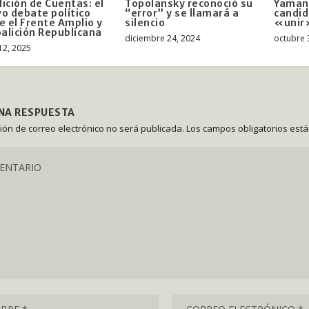
ición de Cuentas: el
Topolansky reconoció su
Yamand
o debate político
“error” y se llamará a
candid
e el Frente Amplio y
silencio
«unir
oalición Republicana
diciembre 24, 2024
octubre 
12, 2025
UNA RESPUESTA
ción de correo electrónico no será publicada.
Los campos obligatorios est