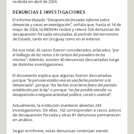
recibida en abril de 2026.
DENUNCIAS E INVESTIGACIONES
El informe titulado
“Desaparición forzada: Informe sobre
denuncias y casos en investigación”,
señala que, hasta el 14 de
mayo de 2026, la INDDHH recibió y relevó 326 denuncias de
desaparición forzada vinculadas al período del terrorismo
de Estado, tanto en Uruguay como en el exterior.
De ese total, 43 casos fueron considerados aclarados
“por
el hallazgo de los restos o la certeza del paradero de los
mismos”.
Además, existen 40 denuncias descartadas luego
de distintas investigaciones.
El documento explica que algunas fueron descartadas
porque
“la persona estaba viva en una fecha posterior a la
denunciada”,
porque
“los hechos ocurrieron fuera del período
establecido por la ley”
o porque
“no fue posible vincular su
desaparición a ninguna actividad política, social o sindical”.
Actualmente, la institución mantiene abiertas 243
investigaciones. De ellas, 162 corresponden a casos activos
de desaparición forzada y otras 81 denuncias permanecen
en análisis.
Según el informe, estas denuncias continúan siendo