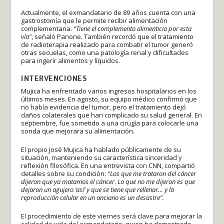
Actualmente, el exmandatario de 89 años cuenta con una
gastrostomía que le permite recibir alimentación
complementaria.
“Tiene el complemento alimenticio por esta
vía”
, señaló Panone. También recordó que el tratamiento
de radioterapia realizado para combatir el tumor generó
otras secuelas, como una patología renal y dificultades
para ingerir alimentos y líquidos.
INTERVENCIONES
Mujica ha enfrentado varios ingresos hospitalarios en los
últimos meses. En agosto, su equipo médico confirmó que
no había evidencia del tumor, pero el tratamiento dejó
daños colaterales que han complicado su salud general. En
septiembre, fue sometido a una cirugía para colocarle una
sonda que mejorara su alimentación.
El propio José Mujica ha hablado públicamente de su
situación, manteniendo su característica sinceridad y
reflexión filosófica. En una entrevista con CNN, compartió
detalles sobre su condición:
“Los que me trataron del cáncer
dijeron que ya matamos el cáncer
.
Lo que no me dijeron es que
dejaron un agujero ‘así’ y que se tiene que rellenar… y la
reproducción celular en un anciano es un desastre”.
El procedimiento de este viernes será clave para mejorar la
calidad de vida del exmandatario, quien ha demostrado