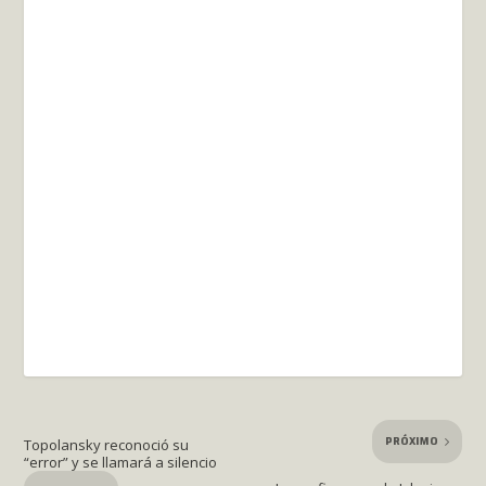
PRÓXIMO
Topolansky reconoció su
“error” y se llamará a silencio