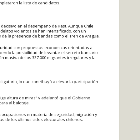
pletaron la lista de candidatos.
e decisivo en el desempeño de Kast. Aunque Chile
elitos violentos se han intensificado, con un
s de la presencia de bandas como el Tren de Aragua.
guridad con propuestas económicas orientadas a
yendo la posibilidad de levantar el secreto bancario
ión masiva de los 337.000 migrantes irregulares y la
igatorio, lo que contribuyó a elevar la participación
ige altura de miras” y adelantó que el Gobierno
ara al balotaje.
eocupaciones en materia de seguridad, migración y
de los últimos ciclos electorales chilenos.