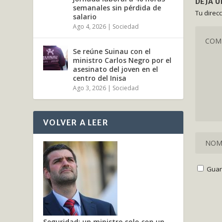
DEJA 
semanales sin pérdida de
Tu direc
salario
Ago 4, 2026
|
Sociedad
Se reúne Suinau con el
ministro Carlos Negro por el
asesinato del joven en el
centro del Inisa
Ago 3, 2026
|
Sociedad
VOLVER A LEER
Guar
Seguridad: un ministro solo con un