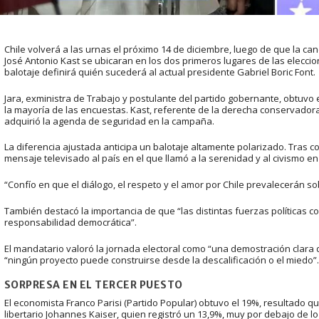
Chile volverá a las urnas el próximo 14 de diciembre, luego de que la cand
José Antonio Kast se ubicaran en los dos primeros lugares de las elecci
balotaje definirá quién sucederá al actual presidente Gabriel Boric Font.
Jara, exministra de Trabajo y postulante del partido gobernante, obtuvo e
la mayoría de las encuestas. Kast, referente de la derecha conservadora
adquirió la agenda de seguridad en la campaña.
La diferencia ajustada anticipa un balotaje altamente polarizado. Tras co
mensaje televisado al país en el que llamó a la serenidad y al civismo en l
“Confío en que el diálogo, el respeto y el amor por Chile prevalecerán so
También destacó la importancia de que “las distintas fuerzas políticas 
responsabilidad democrática”.
El mandatario valoró la jornada electoral como “una demostración clara de
“ningún proyecto puede construirse desde la descalificación o el miedo”.
SORPRESA EN EL TERCER PUESTO
El economista Franco Parisi (Partido Popular) obtuvo el 19%, resultado q
libertario Johannes Kaiser, quien registró un 13,9%, muy por debajo de l