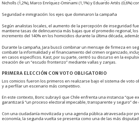
Nicholls (1,2%), Marco Enríquez-Ominami (1,1%) y Eduardo Artés (0,6%) com
Seguridad e inmigración: los ejes que dominaron la campaña
Según analistas locales, el aumento de la percepción de inseguridad fu
mantiene tasas de delincuencia más bajas que el promedio regional, los d
incremento del 140% en los homicidios durante la última década, ademá
Durante la campaña, Jara buscó combinar un mensaje de firmeza en se
combatir la informalidad y el financiamiento del crimen organizado, inclu
en casos específicos. Kast, por su parte, centró su discurso en la expuls
creación de un “escudo fronterizo” mediante vallas y zanjas.
PRIMERA ELECCIÓN CON VOTO OBLIGATORIO
Los comicios fueron los primeros en realizarse bajo el sistema de voto obl
y a perfilar un escenario más competitivo.
En este contexto, Boric subrayó que Chile enfrenta una instancia “que ex
garantizará “un proceso electoral impecable, transparente y seguro” de c
Con una ciudadanía movilizada y una agenda pública atravesada por pr
economía, la segunda vuelta se presenta como una de las más disputadas 