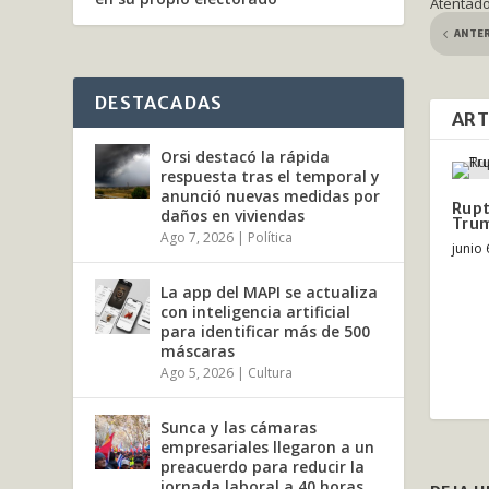
Atentado 
ANTE
DESTACADAS
ART
Orsi destacó la rápida
respuesta tras el temporal y
anunció nuevas medidas por
Rupt
daños en viviendas
Tru
Ago 7, 2026
|
Política
junio 
La app del MAPI se actualiza
con inteligencia artificial
para identificar más de 500
máscaras
Ago 5, 2026
|
Cultura
Sunca y las cámaras
empresariales llegaron a un
preacuerdo para reducir la
jornada laboral a 40 horas