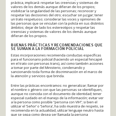
práctica, implicará: respetar las creencias y sistemas de
valores de los demás aunque difieran de los propios;
visibilizar la singularidad de las personas; reconocer y
respetar las decisiones del otro; escuchar sin juzgar; tener
un trato respetuoso; considerar las voces y opiniones de
las personas que se vinculan con la policía en sus distintos
ámbitos; dejar de lado los estereotipos y respetar las
creencias y sistemas de valores de los demás aunque
difieran de los propios.
BUENAS PRÁCTICAS Y RECOMENDACIONES QUE
SE SUMAN A LA FORMACIÓN POLICIAL
Estas incorporaciones recomienda conductas específicas
para el funcionario policial (haciendo un especial hincapié
en el trato con personas trans), así como también acciones
a tomar por parte del Ministerio, condenando y
sancionando toda forma de discriminación en el marco de
la atención y servicios que brinda.
Entre las prácticas encontramos: no generalizar; llamar por
el nombre o género con que las personas se identifiquen,
aunque no coincida con el documento de identidad; tener
especial cuidado en el manejo de la información; evitar ver
a la persona como posible “persona con VIH”; si bien el
utilizar el ‘Señor’ o ‘Señora’, ha sido muestra de respeto, se
recomienda en la actualidad, utilizar lenguaje neutro hasta
que se sepa como desea ser llamada la persona