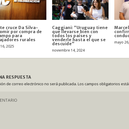
te cruce Da Silva-
Caggiani: “Uruguay tiene
Marcel
omir por compra de
que llevarse bien con
confir
campo para
todos los países y
conduc
ajadores rurales
venderle hasta el que se
mayo 26
descuide”
16, 2025
noviembre 14, 2024
UNA RESPUESTA
ción de correo electrónico no será publicada.
Los campos obligatorios est