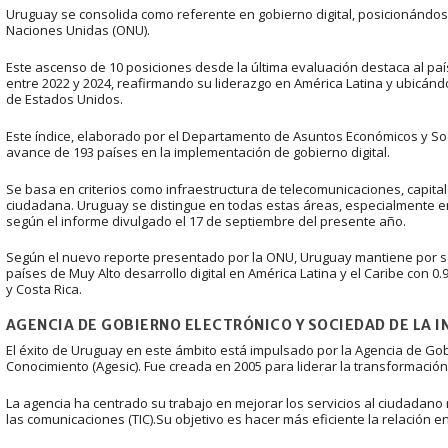
Uruguay se consolida como referente en gobierno digital, posicionándose 
Naciones Unidas (ONU).
Este ascenso de 10 posiciones desde la última evaluación destaca al pa
entre 2022 y 2024, reafirmando su liderazgo en América Latina y ubicán
de Estados Unidos.
Este índice, elaborado por el Departamento de Asuntos Económicos y Soc
avance de 193 países en la implementación de gobierno digital.
Se basa en criterios como infraestructura de telecomunicaciones, capital
ciudadana. Uruguay se distingue en todas estas áreas, especialmente en l
según el informe divulgado el 17 de septiembre del presente año.
Según el nuevo reporte presentado por la ONU, Uruguay mantiene por sex
países de Muy Alto desarrollo digital en América Latina y el Caribe con 0.
y Costa Rica.
AGENCIA DE GOBIERNO ELECTRÓNICO Y SOCIEDAD DE LA 
El éxito de Uruguay en este ámbito está impulsado por la Agencia de Gob
Conocimiento (Agesic). Fue creada en 2005 para liderar la transformación d
La agencia ha centrado su trabajo en mejorar los servicios al ciudadano 
las comunicaciones (TIC).Su objetivo es hacer más eficiente la relación e