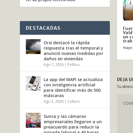
DESTACADAS
Fuer
Vald
un 
trab
Orsi destacó la rápida
mayo 
respuesta tras el temporal y
anunció nuevas medidas por
daños en viviendas
Ago 7, 2026
|
Política
La app del MAPI se actualiza
DEJA 
con inteligencia artificial
Tu direc
para identificar más de 500
máscaras
Ago 5, 2026
|
Cultura
Sunca y las cámaras
empresariales llegaron a un
preacuerdo para reducir la
jornada laboral a 40 horas