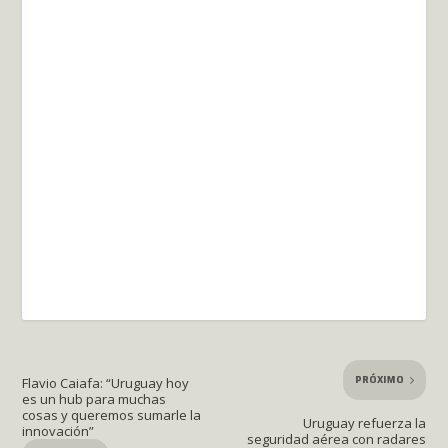
PRÓXIMO
Flavio Caiafa: “Uruguay hoy
es un hub para muchas
cosas y queremos sumarle la
Uruguay refuerza la
innovación”
seguridad aérea con radares