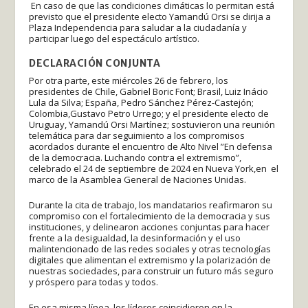
En caso de que las condiciones climáticas lo permitan está
previsto que el presidente electo Yamandú Orsi se dirija a
Plaza Independencia para saludar a la ciudadanía y
participar luego del espectáculo artístico.
DECLARACIÓN CONJUNTA
Por otra parte, este miércoles 26 de febrero, los
presidentes de Chile, Gabriel Boric Font; Brasil, Luiz Inácio
Lula da Silva; España, Pedro Sánchez Pérez-Castejón;
Colombia,Gustavo Petro Urrego; y el presidente electo de
Uruguay, Yamandú Orsi Martínez; sostuvieron una reunión
telemática para dar seguimiento a los compromisos
acordados durante el encuentro de Alto Nivel ”En defensa
de la democracia. Luchando contra el extremismo”,
celebrado el 24 de septiembre de 2024 en Nueva York,en el
marco de la Asamblea General de Naciones Unidas.
Durante la cita de trabajo, los mandatarios reafirmaron su
compromiso con el fortalecimiento de la democracia y sus
instituciones, y delinearon acciones conjuntas para hacer
frente a la desigualdad, la desinformación y el uso
malintencionado de las redes sociales y otras tecnologías
digitales que alimentan el extremismo y la polarización de
nuestras sociedades, para construir un futuro más seguro
y próspero para todas y todos.
En esa misma línea, los líderes coincidieron en la