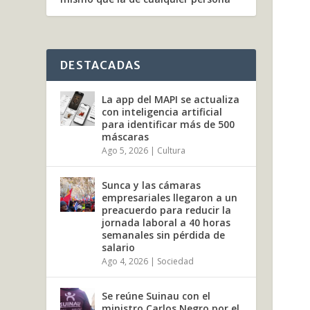
DESTACADAS
La app del MAPI se actualiza
con inteligencia artificial
para identificar más de 500
máscaras
Ago 5, 2026
|
Cultura
Sunca y las cámaras
empresariales llegaron a un
preacuerdo para reducir la
jornada laboral a 40 horas
semanales sin pérdida de
salario
Ago 4, 2026
|
Sociedad
Se reúne Suinau con el
ministro Carlos Negro por el