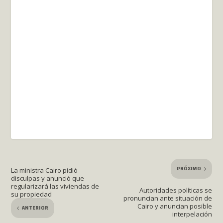
PRÓXIMO
La ministra Cairo pidió
disculpas y anunció que
regularizará las viviendas de
Autoridades políticas se
su propiedad
pronuncian ante situación de
Cairo y anuncian posible
ANTERIOR
interpelación