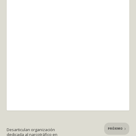
PRÓXIMO
Desarticulan organización
dedicada al narcotráfico en