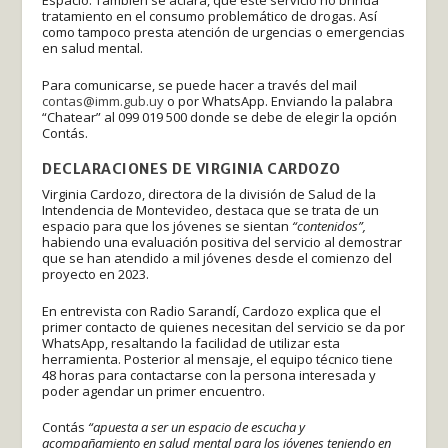
Espacio. También se aclara, que este servicio no brinda
tratamiento en el consumo problemático de drogas. Así
como tampoco presta atención de urgencias o emergencias
en salud mental.
Para comunicarse, se puede hacer a través del mail
contas@imm.gub.uy
o por WhatsApp. Enviando la palabra
“Chatear” al 099 019 500 donde se debe de elegir la opción
Contás.
DECLARACIONES DE VIRGINIA CARDOZO
Virginia Cardozo, directora de la división de Salud de la
Intendencia de Montevideo, destaca que se trata de un
espacio para que los jóvenes se sientan
“contenidos”,
habiendo una evaluación positiva del servicio al demostrar
que se han atendido a mil jóvenes desde el comienzo del
proyecto en 2023.
En entrevista con Radio Sarandí, Cardozo explica que el
primer contacto de quienes necesitan del servicio se da por
WhatsApp, resaltando la facilidad de utilizar esta
herramienta. Posterior al mensaje, el equipo técnico tiene
48 horas para contactarse con la persona interesada y
poder agendar un primer encuentro.
Contás
“apuesta a ser un espacio de escucha y
acompañamiento en salud mental para los jóvenes teniendo en