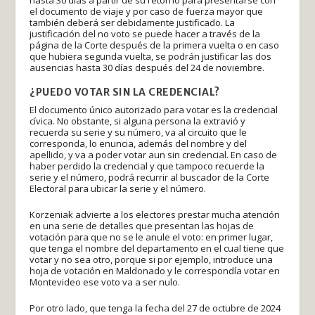
el documento de viaje y por caso de fuerza mayor que
también deberá ser debidamente justificado. La
justificación del no voto se puede hacer a través de la
página de la Corte después de la primera vuelta o en caso
que hubiera segunda vuelta, se podrán justificar las dos
ausencias hasta 30 días después del 24 de noviembre.
¿PUEDO VOTAR SIN LA CREDENCIAL?
El documento único autorizado para votar es la credencial
cívica. No obstante, si alguna persona la extravió y
recuerda su serie y su número, va al circuito que le
corresponda, lo enuncia, además del nombre y del
apellido, y va a poder votar aun sin credencial. En caso de
haber perdido la credencial y que tampoco recuerde la
serie y el número, podrá recurrir al buscador de la Corte
Electoral para ubicar la serie y el número.
Korzeniak advierte a los electores prestar mucha atención
en una serie de detalles que presentan las hojas de
votación para que no se le anule el voto: en primer lugar,
que tenga el nombre del departamento en el cual tiene que
votar y no sea otro, porque si por ejemplo, introduce una
hoja de votación en Maldonado y le correspondía votar en
Montevideo ese voto va a ser nulo.
Por otro lado, que tenga la fecha del 27 de octubre de 2024