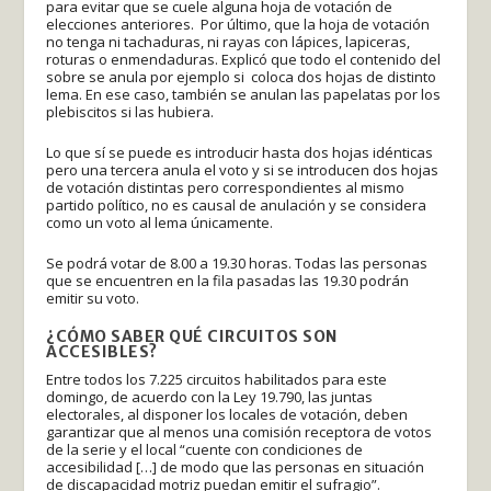
para evitar que se cuele alguna hoja de votación de
elecciones anteriores. Por último, que la hoja de votación
no tenga ni tachaduras, ni rayas con lápices, lapiceras,
roturas o enmendaduras. Explicó que todo el contenido del
sobre se anula por ejemplo si coloca dos hojas de distinto
lema. En ese caso, también se anulan las papelatas por los
plebiscitos si las hubiera.
Lo que sí se puede es introducir hasta dos hojas idénticas
pero una tercera anula el voto y si se introducen dos hojas
de votación distintas pero correspondientes al mismo
partido político, no es causal de anulación y se considera
como un voto al lema únicamente.
Se podrá votar de 8.00 a 19.30 horas. Todas las personas
que se encuentren en la fila pasadas las 19.30 podrán
emitir su voto.
¿CÓMO SABER QUÉ CIRCUITOS SON
ACCESIBLES?
Entre todos los 7.225 circuitos habilitados para este
domingo, de acuerdo con la Ley 19.790, las juntas
electorales, al disponer los locales de votación, deben
garantizar que al menos una comisión receptora de votos
de la serie y el local “cuente con condiciones de
accesibilidad […] de modo que las personas en situación
de discapacidad motriz puedan emitir el sufragio”.