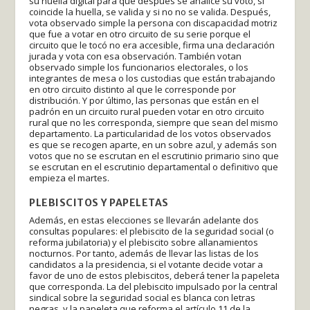
su huella digital para que después se analice su voto, si
coincide la huella, se valida y si no no se valida. Después,
vota observado simple la persona con discapacidad motriz
que fue a votar en otro circuito de su serie porque el
circuito que le tocó no era accesible, firma una declaración
jurada y vota con esa observación. También votan
observado simple los funcionarios electorales, o los
integrantes de mesa o los custodias que están trabajando
en otro circuito distinto al que le corresponde por
distribución. Y por último, las personas que están en el
padrón en un circuito rural pueden votar en otro circuito
rural que no les corresponda, siempre que sean del mismo
departamento. La particularidad de los votos observados
es que se recogen aparte, en un sobre azul, y además son
votos que no se escrutan en el escrutinio primario sino que
se escrutan en el escrutinio departamental o definitivo que
empieza el martes.
PLEBISCITOS Y PAPELETAS
Además, en estas elecciones se llevarán adelante dos
consultas populares: el plebiscito de la seguridad social (o
reforma jubilatoria) y el plebiscito sobre allanamientos
nocturnos. Por tanto, además de llevar las listas de los
candidatos a la presidencia, si el votante decide votar a
favor de uno de estos plebiscitos, deberá tener la papeleta
que corresponda. La del plebiscito impulsado por la central
sindical sobre la seguridad social es blanca con letras
negras, y la papeleta que reforma el artículo 11 de la