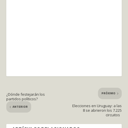
PRÓXIMO
¿Dónde festejarán los
partidos políticos?
Elecciones en Uruguay: a las
ANTERIOR
8 se abrieron los 7.225
circuitos