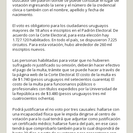
buscador del padrón donde se puede consultar el lugar de
votación ingresando la serie y el número de la credencial
cívica o también con el nombre, apellido y fecha de
nacimiento.
El voto es obligatorio para los ciudadanos uruguayos
mayores de 18 años e inscriptos en el Padrón Electoral. De
acuerdo con la Corte Electoral, para esta elección hay
1.727.120 habilitados. En todo el país, se dispusieron 7.225
circuitos. Para esta votación, hubo alrededor de 260 mil
inscriptos nuevos.
Las personas habilitadas para votar que no hubieren
sufragado ni justificado su omisión, deberán hacer efectivo
el pago de la multa, trámite que se puede hacer a través de
la página web de la Corte Electoral. El costo de la multa es
de $1.740 (pesos uruguayos mil setecientos cuarenta). El
costo de la multa para funcionarios públicos o
profesionales con títulos expedidos por la Universidad de
la República es de $3.480 (pesos uruguayos tres mil
cuatrocientos ochenta).
Podrá justificarse el no voto por tres causales: hallarse con
una incapacidad física que le impida dirigirse al centro de
votación para lo cual tendrá que adjuntar como justificación
un certificado médico; hallarse fuera del país, en ese caso
tendrá que comprobarlo también para lo cual dispondrá de
hasta 30 días a partir de su retorno para presentarse con