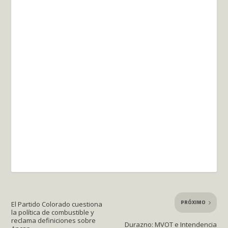
PRÓXIMO
El Partido Colorado cuestiona
la política de combustible y
reclama definiciones sobre
Durazno: MVOT e Intendencia