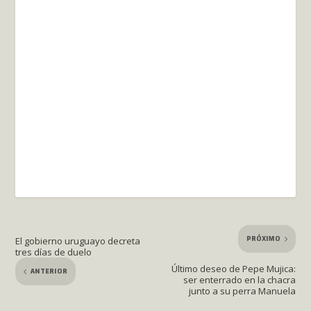
PRÓXIMO
El gobierno uruguayo decreta
tres días de duelo
Último deseo de Pepe Mujica:
ANTERIOR
ser enterrado en la chacra
junto a su perra Manuela