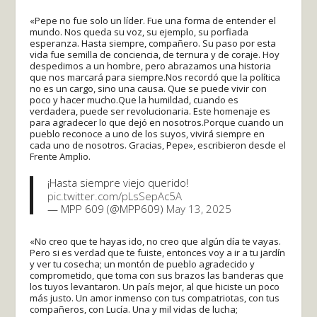
«Pepe no fue solo un líder. Fue una forma de entender el
mundo. Nos queda su voz, su ejemplo, su porfiada
esperanza. Hasta siempre, compañero. Su paso por esta
vida fue semilla de conciencia, de ternura y de coraje. Hoy
despedimos a un hombre, pero abrazamos una historia
que nos marcará para siempre.Nos recordó que la política
no es un cargo, sino una causa. Que se puede vivir con
poco y hacer mucho.Que la humildad, cuando es
verdadera, puede ser revolucionaria. Este homenaje es
para agradecer lo que dejó en nosotros.Porque cuando un
pueblo reconoce a uno de los suyos, vivirá siempre en
cada uno de nosotros. Gracias, Pepe», escribieron desde el
Frente Amplio.
¡Hasta siempre viejo querido!
pic.twitter.com/pLsSepAc5A
— MPP 609 (@MPP609)
May 13, 2025
«No creo que te hayas ido, no creo que algún día te vayas.
Pero si es verdad que te fuiste, entonces voy a ir a tu jardín
y ver tu cosecha; un montón de pueblo agradecido y
comprometido, que toma con sus brazos las banderas que
los tuyos levantaron. Un país mejor, al que hiciste un poco
más justo. Un amor inmenso con tus compatriotas, con tus
compañeros, con Lucía. Una y mil vidas de lucha;