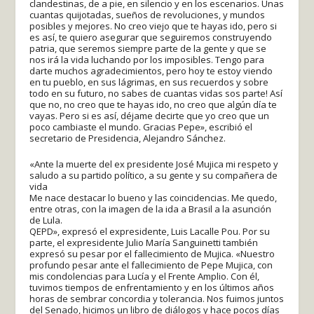
clandestinas, de a pie, en silencio y en los escenarios. Unas
cuantas quijotadas, sueños de revoluciones, y mundos
posibles y mejores. No creo viejo que te hayas ido, pero si
es así, te quiero asegurar que seguiremos construyendo
patria, que seremos siempre parte de la gente y que se
nos irá la vida luchando por los imposibles. Tengo para
darte muchos agradecimientos, pero hoy te estoy viendo
en tu pueblo, en sus lágrimas, en sus recuerdos y sobre
todo en su futuro, no sabes de cuantas vidas sos parte! Así
que no, no creo que te hayas ido, no creo que algún día te
vayas. Pero si es así, déjame decirte que yo creo que un
poco cambiaste el mundo. Gracias Pepe», escribió el
secretario de Presidencia, Alejandro Sánchez.
«Ante la muerte del ex presidente José Mujica mi respeto y
saludo a su partido político, a su gente y su compañera de
vida
Me nace destacar lo bueno y las coincidencias. Me quedo,
entre otras, con la imagen de la ida a Brasil a la asunción
de Lula.
QEPD», expresó el expresidente, Luis Lacalle Pou. Por su
parte, el expresidente Julio María Sanguinetti también
expresó su pesar por el fallecimiento de Mujica. «Nuestro
profundo pesar ante el fallecimiento de Pepe Mujica, con
mis condolencias para Lucía y el Frente Amplio. Con él,
tuvimos tiempos de enfrentamiento y en los últimos años
horas de sembrar concordia y tolerancia. Nos fuimos juntos
del Senado, hicimos un libro de diálogos y hace pocos días