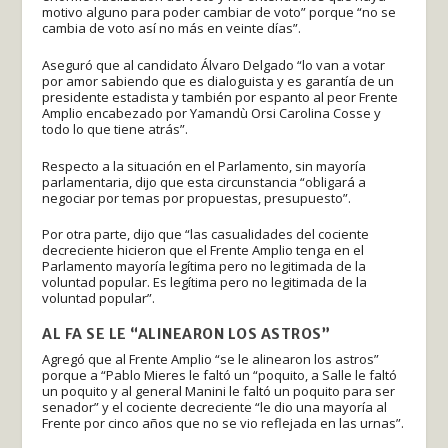
motivo alguno para poder cambiar de voto” porque “no se
cambia de voto así no más en veinte días”.
Aseguró que al candidato Álvaro Delgado “lo van a votar
por amor sabiendo que es dialoguista y es garantía de un
presidente estadista y también por espanto al peor Frente
Amplio encabezado por Yamandù Orsi Carolina Cosse y
todo lo que tiene atrás”.
Respecto a la situación en el Parlamento, sin mayoría
parlamentaria, dijo que esta circunstancia “obligará a
negociar por temas por propuestas, presupuesto”.
Por otra parte, dijo que “las casualidades del cociente
decreciente hicieron que el Frente Amplio tenga en el
Parlamento mayoría legítima pero no legitimada de la
voluntad popular. Es legítima pero no legitimada de la
voluntad popular”.
AL FA SE LE “ALINEARON LOS ASTROS”
Agregó que al Frente Amplio “se le alinearon los astros”
porque a “Pablo Mieres le faltó un “poquito, a Salle le faltó
un poquito y al general Manini le faltó un poquito para ser
senador” y el cociente decreciente “le dio una mayoría al
Frente por cinco años que no se vio reflejada en las urnas”.