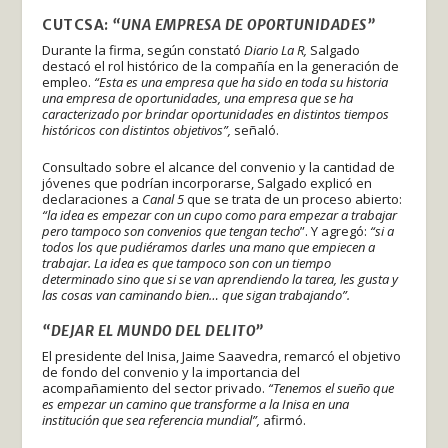
CUTCSA
:
“UNA EMPRESA DE OPORTUNIDADES”
Durante la firma, según constató
Diario La R,
Salgado
destacó el rol histórico de la compañía en la generación de
empleo.
“Esta es una empresa que ha sido en toda su historia
una empresa de oportunidades, una empresa que se ha
caracterizado por brindar oportunidades en distintos tiempos
históricos con distintos objetivos”,
señaló.
Consultado sobre el alcance del convenio y la cantidad de
jóvenes que podrían incorporarse, Salgado explicó en
declaraciones a
Canal 5
que se trata de un proceso abierto:
“la idea es empezar con un cupo como para empezar a trabajar
pero tampoco son convenios que tengan techo
”. Y agregó:
“si a
todos los que pudiéramos darles una mano que empiecen a
trabajar. La idea es que tampoco son con un tiempo
determinado sino que si se van aprendiendo la tarea, les gusta y
las cosas van caminando bien… que sigan trabajando”.
“DEJAR EL MUNDO DEL DELITO”
El presidente del Inisa, Jaime Saavedra, remarcó el objetivo
de fondo del convenio y la importancia del
acompañamiento del sector privado.
“Tenemos el sueño que
es empezar un camino que transforme a la Inisa en una
institución que sea referencia mundial”,
afirmó.