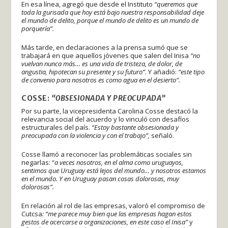
En esa línea, agregó que desde el Instituto
“queremos que
toda la gurisada que hoy está bajo nuestra responsabilidad deje
el mundo de delito, porque el mundo de delito es un mundo de
porquería”.
Más tarde, en declaraciones a la prensa sumó que se
trabajará en que aquellos jóvenes que salen del Inisa
“no
vuelvan nunca más… es una vida de tristeza, de dolor, de
angustia, hipotecan su presente y su futuro”
. Y añadió:
“este tipo
de convenio para nosotros es como agua en el desierto”.
COSSE:
“OBSESIONADA Y PREOCUPADA”
Por su parte, la vicepresidenta Carolina Cosse destacó la
relevancia social del acuerdo y lo vinculó con desafíos
estructurales del país.
“Estoy bastante obsesionada y
preocupada con la violencia y con el trabajo”,
señaló.
Cosse llamó a reconocer las problemáticas sociales sin
negarlas: “
a veces nosotros, en el alma como uruguayos,
sentimos que Uruguay está lejos del mundo… y nosotros estamos
en el mundo. Y en Uruguay pasan cosas dolorosas, muy
dolorosas”.
En relación al rol de las empresas, valoró el compromiso de
Cutcsa
: “me parece muy bien que las empresas hagan estos
gestos de acercarse a organizaciones, en este caso el Inisa”
y