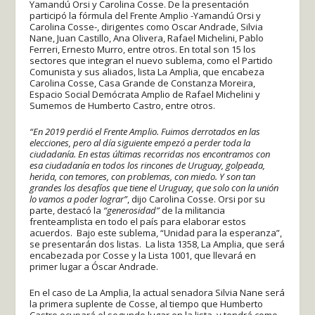
Yamandú Orsi y Carolina Cosse. De la presentación
participó la fórmula del Frente Amplio -Yamandú Orsi y
Carolina Cosse-, dirigentes como Oscar Andrade, Silvia
Nane, Juan Castillo, Ana Olivera, Rafael Michelini, Pablo
Ferreri, Ernesto Murro, entre otros. En total son 15 los
sectores que integran el nuevo sublema, como el Partido
Comunista y sus aliados, lista La Amplia, que encabeza
Carolina Cosse, Casa Grande de Constanza Moreira,
Espacio Social Demócrata Amplio de Rafael Michelini y
Sumemos de Humberto Castro, entre otros.
“En 2019 perdió el Frente Amplio. Fuimos derrotados en las
elecciones, pero al día siguiente empezó a perder toda la
ciudadanía. En estas últimas recorridas nos encontramos con
esa ciudadanía en todos los rincones de Uruguay, golpeada,
herida, con temores, con problemas, con miedo. Y son tan
grandes los desafíos que tiene el Uruguay, que solo con la unión
lo vamos a poder lograr”
, dijo Carolina Cosse. Orsi por su
parte, destacó la
“generosidad”
de la militancia
frenteamplista en todo el país para elaborar estos
acuerdos. Bajo este sublema, “Unidad para la esperanza”,
se presentarán dos listas. La lista 1358, La Amplia, que será
encabezada por Cosse y la Lista 1001, que llevará en
primer lugar a Óscar Andrade.
En el caso de La Amplia, la actual senadora Silvia Nane será
la primera suplente de Cosse, al tiempo que Humberto
Castro ocupará el segundo lugar en la lista, y tendrá como