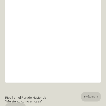
PRÓXIMO
Ripoll en el Partido Nacional:
“Me siento como en casa”