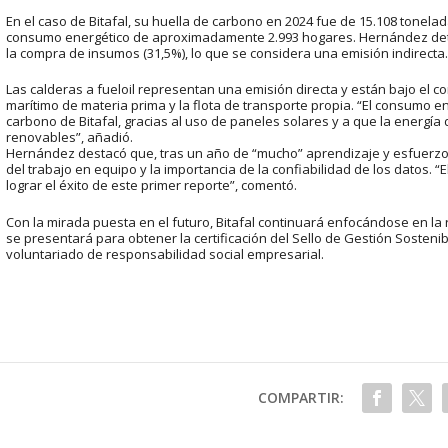
En el caso de Bitafal, su huella de carbono en 2024 fue de 15.108 tonela
consumo energético de aproximadamente 2.993 hogares. Hernández detal
la compra de insumos (31,5%), lo que se considera una emisión indirecta.
Las calderas a fueloil representan una emisión directa y están bajo el co
marítimo de materia prima y la flota de transporte propia. “El consumo en
carbono de Bitafal, gracias al uso de paneles solares y a que la energí
renovables”, añadió.
Hernández destacó que, tras un año de “mucho” aprendizaje y esfuerzos
del trabajo en equipo y la importancia de la confiabilidad de los datos
lograr el éxito de este primer reporte”, comentó.
Con la mirada puesta en el futuro, Bitafal continuará enfocándose en la 
se presentará para obtener la certificación del Sello de Gestión Sosteni
voluntariado de responsabilidad social empresarial.
COMPARTIR: