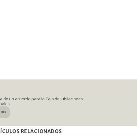
a de un acuerdo para la Caja de Jubilaciones
nales
RIOR
ÍCULOS RELACIONADOS