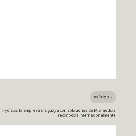
PRÓXIMO
Tryolabs: la empresa uruguaya con soluciones de IA a medida
reconocida internacionalmente