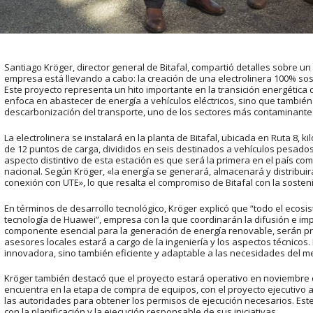
Santiago Kröger, director general de Bitafal, compartió detalles sobre u
empresa está llevando a cabo: la creación de una electrolinera 100% so
Este proyecto representa un hito importante en la transición energética d
enfoca en abastecer de energía a vehículos eléctricos, sino que también 
descarbonización del transporte, uno de los sectores más contaminante
La electrolinera se instalará en la planta de Bitafal, ubicada en Ruta 8, k
de 12 puntos de carga, divididos en seis destinados a vehículos pesados 
aspecto distintivo de esta estación es que será la primera en el país co
nacional. Según Kröger, «la energía se generará, almacenará y distribuirá 
conexión con UTE», lo que resalta el compromiso de Bitafal con la sosten
En términos de desarrollo tecnológico, Kröger explicó que “todo el ecos
tecnología de Huawei”, empresa con la que coordinarán la difusión e im
componente esencial para la generación de energía renovable, serán p
asesores locales estará a cargo de la ingeniería y los aspectos técnicos.
innovadora, sino también eficiente y adaptable a las necesidades del m
Kröger también destacó que el proyecto estará operativo en noviembre d
encuentra en la etapa de compra de equipos, con el proyecto ejecutivo
las autoridades para obtener los permisos de ejecución necesarios. Est
con la planificación y la ejecución responsable de sus iniciativas.