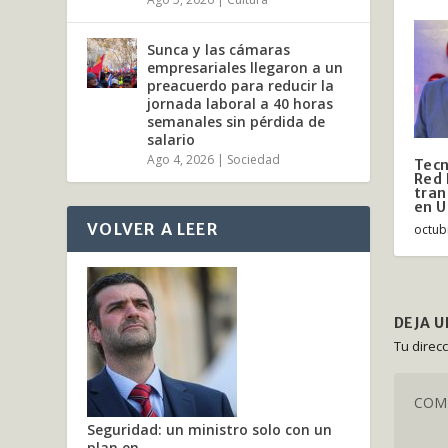
Sunca y las cámaras
empresariales llegaron a un
preacuerdo para reducir la
jornada laboral a 40 horas
semanales sin pérdida de
salario
Ago 4, 2026
|
Sociedad
Tecn
Red 
tran
en 
VOLVER A LEER
octub
DEJA 
Tu direc
Seguridad: un ministro solo con un
plan en...