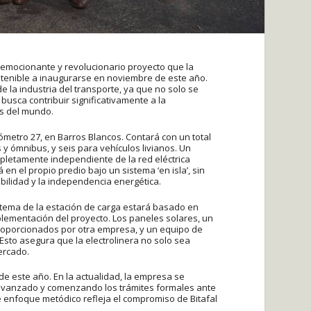
n emocionante y revolucionario proyecto que la
stenible a inaugurarse en noviembre de este año.
e la industria del transporte, ya que no solo se
busca contribuir significativamente a la
s del mundo.
ilómetro 27, en Barros Blancos. Contará con un total
y ómnibus, y seis para vehículos livianos. Un
mpletamente independiente de la red eléctrica
en el propio predio bajo un sistema ‘en isla’, sin
ibilidad y la independencia energética.
istema de la estación de carga estará basado en
plementación del proyecto. Los paneles solares, un
roporcionados por otra empresa, y un equipo de
 Esto asegura que la electrolinera no solo sea
ercado.
e este año. En la actualidad, la empresa se
 avanzado y comenzando los trámites formales ante
e enfoque metódico refleja el compromiso de Bitafal