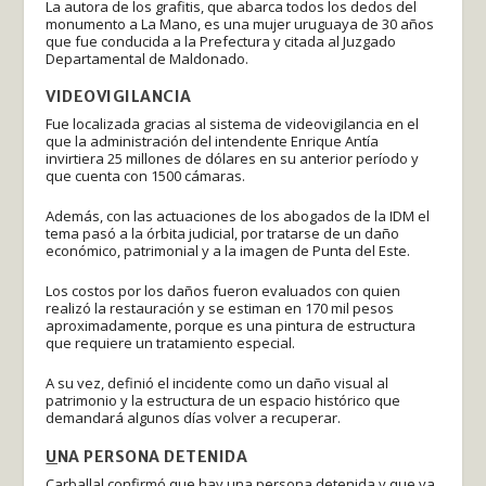
La autora de los grafitis, que abarca todos los dedos del
monumento a La Mano, es una mujer uruguaya de 30 años
que fue conducida a la Prefectura y citada al Juzgado
Departamental de Maldonado.
VIDEOVIGILANCIA
Fue localizada gracias al sistema de videovigilancia en el
que la administración del intendente Enrique Antía
invirtiera 25 millones de dólares en su anterior período y
que cuenta con 1500 cámaras.
Además, con las actuaciones de los abogados de la IDM el
tema pasó a la órbita judicial, por tratarse de un daño
económico, patrimonial y a la imagen de Punta del Este.
Los costos por los daños fueron evaluados con quien
realizó la restauración y se estiman en 170 mil pesos
aproximadamente, porque es una pintura de estructura
que requiere un tratamiento especial.
A su vez, definió el incidente como un daño visual al
patrimonio y la estructura de un espacio histórico que
demandará algunos días volver a recuperar.
U
NA PERSONA DETENIDA
Carballal confirmó que hay una persona detenida y que ya