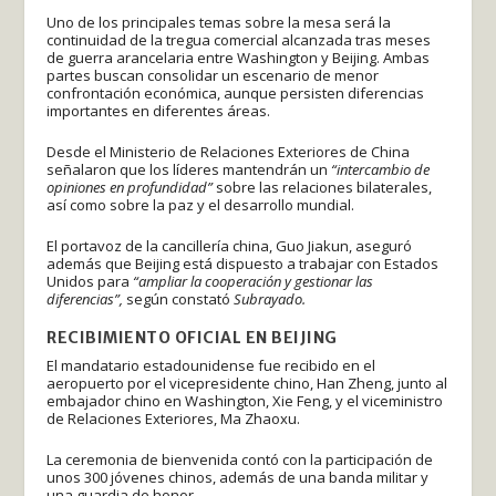
Uno de los principales temas sobre la mesa será la
continuidad de la tregua comercial alcanzada tras meses
de guerra arancelaria entre Washington y Beijing. Ambas
partes buscan consolidar un escenario de menor
confrontación económica, aunque persisten diferencias
importantes en diferentes áreas.
Desde el Ministerio de Relaciones Exteriores de China
señalaron que los líderes mantendrán un
“intercambio de
opiniones en profundidad”
sobre las relaciones bilaterales,
así como sobre la paz y el desarrollo mundial.
El portavoz de la cancillería china, Guo Jiakun, aseguró
además que Beijing está dispuesto a trabajar con Estados
Unidos para
“ampliar la cooperación y gestionar las
diferencias”,
según constató
Subrayado.
RECIBIMIENTO OFICIAL EN BEIJING
El mandatario estadounidense fue recibido en el
aeropuerto por el vicepresidente chino, Han Zheng, junto al
embajador chino en Washington, Xie Feng, y el viceministro
de Relaciones Exteriores, Ma Zhaoxu.
La ceremonia de bienvenida contó con la participación de
unos 300 jóvenes chinos, además de una banda militar y
una guardia de honor.