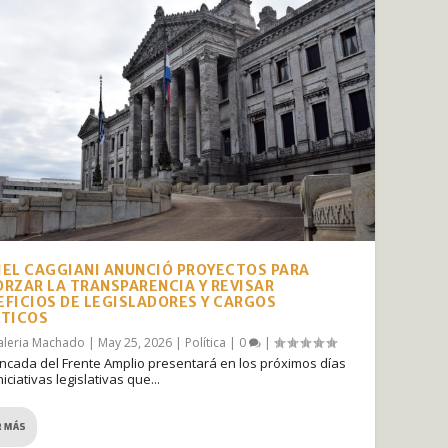
IEL CAGGIANI ANUNCIÓ PROYECTOS PARA
ORZAR LA TRANSPARENCIA Y REVISAR
EFICIOS DE LEGISLADORES Y CARGOS
ÍTICOS
aleria Machado
|
May 25, 2026
|
Política
|
0
|
ncada del Frente Amplio presentará en los próximos días
niciativas legislativas que...
R MÁS