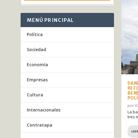
MENÚ PRINCIPAL
Política
Sociedad
Economía
Empresas
DAN
REF
BEN
Cultura
POL
por
V
Internacionales
La ba
tres i
Contratapa
LEE