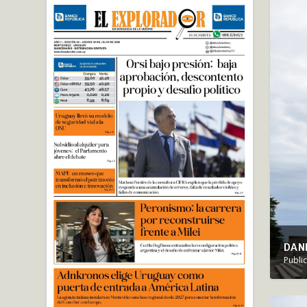
DANI
Publi