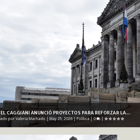
EL CAGGIANI ANUNCIÓ PROYECTOS PARA REFORZAR LA...
cado por
Valeria Machado
|
May 25, 2026
|
Política
|
0
|