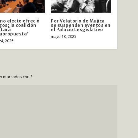
no electo ofreció
Por Velatorio de Mujica
gos; la coalición
se suspenden eventos en
ntará
el Palacio Lesgislativo
rapropuesta”
mayo 13, 2025
24, 2025
án marcados con
*