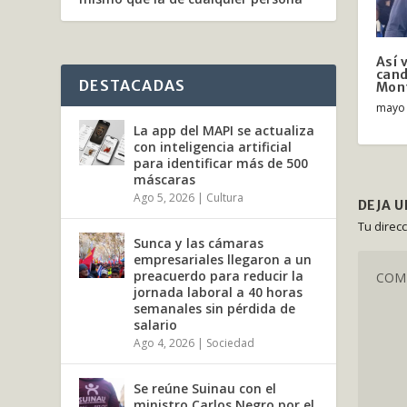
Así 
cand
DESTACADAS
Mon
mayo 
La app del MAPI se actualiza
con inteligencia artificial
para identificar más de 500
máscaras
Ago 5, 2026
|
Cultura
DEJA 
Tu direc
Sunca y las cámaras
empresariales llegaron a un
preacuerdo para reducir la
jornada laboral a 40 horas
semanales sin pérdida de
salario
Ago 4, 2026
|
Sociedad
Se reúne Suinau con el
ministro Carlos Negro por el