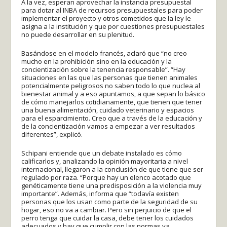
A la vez, esperan aprovechar la instancia presupuestal
para dotar al INBA de recursos presupuestales para poder
implementar el proyecto y otros cometidos que la ley le
asigna a la institución y que por cuestiones presupuestales
no puede desarrollar en su plenitud.
Basándose en el modelo francés, aclaró que “no creo
mucho en la prohibición sino en la educación y la
concientización sobre la tenencia responsable”. “Hay
situaciones en las que las personas que tienen animales
potencialmente peligrosos no saben todo lo que nuclea al
bienestar animal y a eso apuntamos, a que sepan lo básico
de cómo manejarlos cotidianamente, que tienen que tener
una buena alimentación, cuidado veterinario y espacios
para el esparcimiento. Creo que a través de la educación y
de la concientización vamos a empezar a ver resultados
diferentes”, explicó.
Schipani entiende que un debate instalado es cómo
calificarlos y, analizando la opinión mayoritaria a nivel
internacional, llegaron a la conclusión de que tiene que ser
regulado por raza. “Porque hay un elenco acotado que
genéticamente tiene una predisposición a la violencia muy
importante”. Además, informa que “todavía existen
personas que los usan como parte de la seguridad de su
hogar, eso no va a cambiar. Pero sin perjuicio de que el
perro tenga que cuidar la casa, debe tener los cuidados
adecuados y hay que cumplir con las normas ya