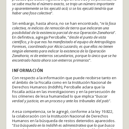
se sabe mucho el número exacto, se trajo un número importante
y aparentemente se los ejecutó acá; si se los ejecutó tendría que
haber una fosa colectiva
”.
Sin embargo, hasta ahora, no se han encontrado, “
ni la fosa
colectiva, ni indicios de remoción de tierra que indicaran una
posibilidad de la existencia parcial de esa Operación Zanahoria
”.
En definitiva, agrega Perciballe, “
desde el punto de vista
científico, y lo que nos ha manifestado el equipo de Antropólogos
Forenses, coordinado por Alicia Lusiardo, es que ellos no tienen
ningún elemento para indicar la existencia de la Operación
Zanahoria, ni de entierros secundarios, porque lo único que se ha
encontrado hasta ahora son entierros primarios
”.
INFORMACIÓN
Con respecto a la información que puede recibirse tanto en
el ámbito de la Fiscalía como en la Institución Nacional de
Derechos Humanos (Inddhh), Perciballe aclara que la
Fiscalía actúa en las investigaciones y en la persecución de
los crímenes de lesa humanidad lo que implica “
buscar
verdad y justicia, en un proceso y ante los tribunales del país
”.
A esa competencia, se le agregó, conforme a la ley 19.822,
la colaboración con la Institución Nacional de Derechos
Humanos en la búsqueda de restos detenidos aparecidos.
“
Esa búsqueda en la Inddhh es administrativa que lo que busca