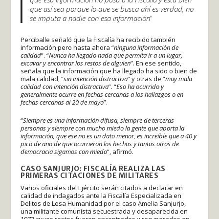
que así sea porque lo que se busca ahí es verdad, no
se imputa a nadie con esa información
”
Perciballe señaló que la Fiscalía ha recibido también
información pero hasta ahora “
ninguna información de
calidad
”. “
Nunca ha llegado nada que permita ir a un lugar,
excavar y encontrar los restos de alguien
”. En ese sentido,
señala que la información que ha llegado ha sido o bien de
mala calidad, “
sin intención distractiva
” y otras de “
muy mala
calidad con intención distractiva
”. “
Eso ha ocurrido y
generalmente ocurre en fechas cercanas a los hallazgos o en
fechas cercanas al 20 de mayo
”.
“
Siempre es una información difusa, siempre de terceras
personas y siempre con mucho miedo la gente que aporta la
información, que ese no es un dato menor, es increíble que a 40 y
pico de año de que ocurrieron los hechos y tantos otros de
democracia sigamos con miedo
”, afirmó.
CASO SANJURJO: FISCALÍA REALIZA LAS
PRIMERAS CITACIONES DE MILITARES
Varios oficiales del Ejército serán citados a declarar en
calidad de indagados ante la Fiscalía Especializada en
Delitos de Lesa Humanidad por el caso Amelia Sanjurjo,
una militante comunista secuestrada y desaparecida en