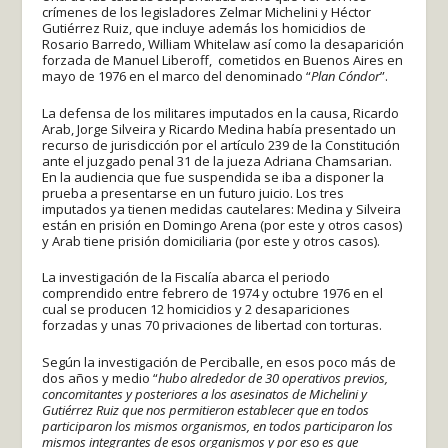
crímenes de los legisladores Zelmar Michelini y Héctor
Gutiérrez Ruiz, que incluye además los homicidios de
Rosario Barredo, William Whitelaw así como la desaparición
forzada de Manuel Liberoff, cometidos en Buenos Aires en
mayo de 1976 en el marco del denominado “
Plan Cóndor
”.
La defensa de los militares imputados en la causa, Ricardo
Arab, Jorge Silveira y Ricardo Medina había presentado un
recurso de jurisdicción por el artículo 239 de la Constitución
ante el juzgado penal 31 de la jueza Adriana Chamsarian.
En la audiencia que fue suspendida se iba a disponer la
prueba a presentarse en un futuro juicio. Los tres
imputados ya tienen medidas cautelares: Medina y Silveira
están en prisión en Domingo Arena (por este y otros casos)
y Arab tiene prisión domiciliaria (por este y otros casos).
La investigación de la Fiscalía abarca el periodo
comprendido entre febrero de 1974 y octubre 1976 en el
cual se producen 12 homicidios y 2 desapariciones
forzadas y unas 70 privaciones de libertad con torturas.
Según la investigación de Perciballe, en esos poco más de
dos años y medio “
hubo alrededor de 30 operativos previos,
concomitantes y posteriores a los asesinatos de Michelini y
Gutiérrez Ruiz que nos permitieron establecer que en todos
participaron los mismos organismos, en todos participaron los
mismos integrantes de esos organismos y por eso es que