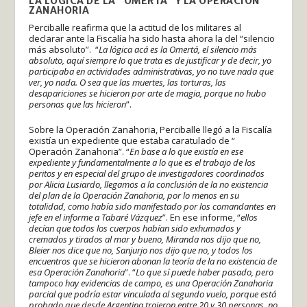
LA LÓGICA DE LA “OMERTÁ” Y LA OPERACIÓN
ZANAHORIA
Perciballe reafirma que la actitud de los militares al
declarar ante la Fiscalía ha sido hasta ahora la del “silencio
más absoluto”. “
La lógica acá es la Omertá, el silencio más
absoluto, aquí siempre lo que trata es de justificar y de decir, yo
participaba en actividades administrativas, yo no tuve nada que
ver, yo nada. O sea que las muertes, las torturas, las
desapariciones se hicieron por arte de magia, porque no hubo
personas que las hicieron
”.
Sobre la Operación Zanahoria, Perciballe llegó a la Fiscalía
existía un expediente que estaba caratulado de “
Operación Zanahoria”. “
En base a lo que existía en ese
expediente y fundamentalmente a lo que es el trabajo de los
peritos y en especial del grupo de investigadores coordinados
por Alicia Lusiardo, llegamos a la conclusión de la no existencia
del plan de la Operación Zanahoria, por lo menos en su
totalidad, como había sido manifestado por los comandantes en
jefe en el informe a Tabaré Vázquez
”. En ese informe, “
ellos
decían que todos los cuerpos habían sido exhumados y
cremados y tirados al mar y bueno, Miranda nos dijo que no,
Bleier nos dice que no, Sanjurjo nos dijo que no, y todos los
encuentros que se hicieron abonan la teoría de la no existencia de
esa Operación Zanahoria
”. “
Lo que sí puede haber pasado, pero
tampoco hay evidencias de campo, es una Operación Zanahoria
parcial que podría estar vinculada al segundo vuelo, porque está
probado que desde Argentina trajeron entre 20 y 30 personas, no