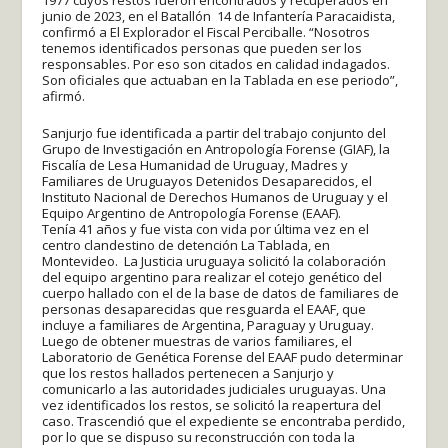
1977 cuyos restos fueron encontrados y recuperados en
junio de 2023, en el Batallón 14 de Infantería Paracaidista,
confirmó a El Explorador el Fiscal Perciballe. “Nosotros
tenemos identificados personas que pueden ser los
responsables. Por eso son citados en calidad indagados.
Son oficiales que actuaban en la Tablada en ese periodo”,
afirmó.
Sanjurjo fue identificada a partir del trabajo conjunto del
Grupo de Investigación en Antropología Forense (GIAF), la
Fiscalía de Lesa Humanidad de Uruguay, Madres y
Familiares de Uruguayos Detenidos Desaparecidos, el
Instituto Nacional de Derechos Humanos de Uruguay y el
Equipo Argentino de Antropología Forense (EAAF).
Tenía 41 años y fue vista con vida por última vez en el
centro clandestino de detención La Tablada, en
Montevideo. La Justicia uruguaya solicitó la colaboración
del equipo argentino para realizar el cotejo genético del
cuerpo hallado con el de la base de datos de familiares de
personas desaparecidas que resguarda el EAAF, que
incluye a familiares de Argentina, Paraguay y Uruguay.
Luego de obtener muestras de varios familiares, el
Laboratorio de Genética Forense del EAAF pudo determinar
que los restos hallados pertenecen a Sanjurjo y
comunicarlo a las autoridades judiciales uruguayas. Una
vez identificados los restos, se solicitó la reapertura del
caso. Trascendió que el expediente se encontraba perdido,
por lo que se dispuso su reconstrucción con toda la