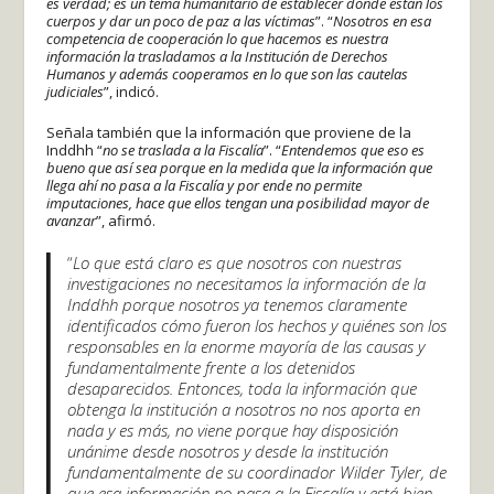
es verdad; es un tema humanitario de establecer dónde están los
cuerpos y dar un poco de paz a las víctimas
”. “
Nosotros en esa
competencia de cooperación lo que hacemos es nuestra
información la trasladamos a la Institución de Derechos
Humanos y además cooperamos en lo que son las cautelas
judiciales
”, indicó.
Señala también que la información que proviene de la
Inddhh “
no se traslada a la Fiscalía
”. “
Entendemos que eso es
bueno que así sea porque en la medida que la información que
llega ahí no pasa a la Fiscalía y por ende no permite
imputaciones, hace que ellos tengan una posibilidad mayor de
avanzar
”, afirmó.
“
Lo que está claro es que nosotros con nuestras
investigaciones no necesitamos la información de la
Inddhh porque nosotros ya tenemos claramente
identificados cómo fueron los hechos y quiénes son los
responsables en la enorme mayoría de las causas y
fundamentalmente frente a los detenidos
desaparecidos. Entonces, toda la información que
obtenga la institución a nosotros no nos aporta en
nada y es más, no viene porque hay disposición
unánime desde nosotros y desde la institución
fundamentalmente de su coordinador Wilder Tyler, de
que esa información no pasa a la Fiscalía y está bien