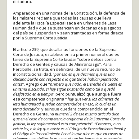
dictadura.
Amparados en una norma de la Constitución, la defensa de
los militares reclama que todas las causas que lleva
adelante la Fiscalía Especializada en Crímenes de Lesa
Humanidad y que se sustancian en decenas de juzgados
del país se suspendan y sean tramitadas en forma directa
por la Suprema Corte Justicia.
El artículo 239, que detalla las funciones de la Suprema
Corte de Justicia, establece en su primer numeral que es
tarea de la Suprema Corte laudar “sobre delitos contra
Derecho de Gentes y causas de Almirantazgo”. Para
Perciballe, se trata, en definitiva, de un nuevo recurso de
inconstitucionalidad, “
por eso es que decimos que es una
chicana burda con respecto a lo que todos habían planteado
antes
”. Agregó que “
primero que nada, el Derecho de Gente es
un tema discutido, si hoy sigue existiendo como tal o quedó
desfasado en el tiempo
” pero puntualizó que aunque fuera
esa competencia originaria
“ hay que ver si los crímenes de
lesa humanidad quedan comprendidos en eso, lo cual es un
tema discutido
” y aunque quedara comprendido en el
Derecho de Gente, “
el numeral 2 de ese mismo artículo dice
que en el caso de competencia originaria de la Suprema Corte de
Justicia, la ley reglamentará esta competencia”. “Entonces, o no
existe ley, o la ley que existe es el Código de Procedimiento Penal y
el Código de Procedimiento Penal lo que dice es que en casos de
crímenes y en delitos lo que actuó son los jueces le que estrados