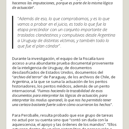
hacemos las imputaciones, porque es parte de la misma lógica
de actuación
”.
“
Además de eso, lo que comprobamos, y es lo que
vamos a probar en el juicio, es todo lo que fue la
etapa precóndor con un conjunto importante de
traslados clandestinos y compulsivos desde Argentina
a Uruguay de distintas víctimas, y también todo lo
que fue el plan cóndor
”.
Durante la investigación, el equipo de la Fiscalía tuvo
acceso a una abundante prueba documental proveniente
de la inteligencia de Uruguay, de documentos
desclasificados de Estados Unidos, documentos del
“
archivo del terror
” de Paraguay, de los archivos de Chile, de
Argentina, a la que se suma la actuación de los peritos
historiadores, los peritos médicos, además de un perito
internacional.
“Fuimos haciendo la trazabilidad de esos
documentos para interpretar las lógicas de actuación, para
interpretar los modus operandi, lo que nos ha permitido tener
una certeza bastante fuerte sobre cómo ocurrieron los hechos
”.
Para Perciballe, resulta probado que ese grupo de tareas
no actuó por su cuenta sino que “contó sin duda con la
aquiescencia, el apoyo y las órdenes de los mandos”. “Ellos
actuaron dentro de un plan sistemático de persecución a