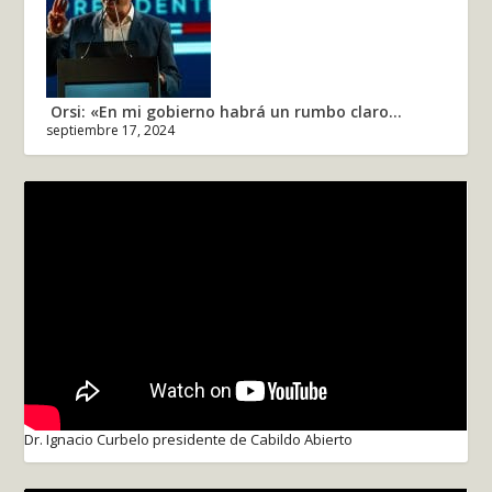
Orsi: «En mi gobierno habrá un rumbo claro...
septiembre 17, 2024
Dr. Ignacio Curbelo presidente de Cabildo Abierto