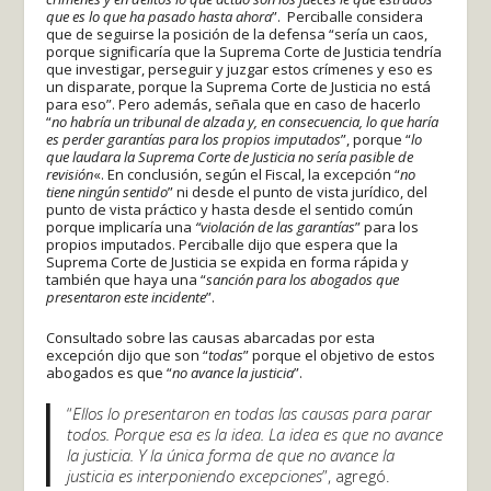
que es lo que ha pasado hasta ahora
”. Perciballe considera
que de seguirse la posición de la defensa “sería un caos,
porque significaría que la Suprema Corte de Justicia tendría
que investigar, perseguir y juzgar estos crímenes y eso es
un disparate, porque la Suprema Corte de Justicia no está
para eso”. Pero además, señala que en caso de hacerlo
“
no habría un tribunal de alzada y, en consecuencia, lo que haría
es perder garantías para los propios imputados
”, porque “
lo
que laudara la Suprema Corte de Justicia no sería pasible de
revisión
«. En conclusión, según el Fiscal, la excepción “
no
tiene ningún sentido
” ni desde el punto de vista jurídico, del
punto de vista práctico y hasta desde el sentido común
porque implicaría una
“violación de las garantías
” para los
propios imputados. Perciballe dijo que espera que la
Suprema Corte de Justicia se expida en forma rápida y
también que haya una “
sanción para los abogados que
presentaron este incidente
”.
Consultado sobre las causas abarcadas por esta
excepción dijo que son “
todas
” porque el objetivo de estos
abogados es que “
no avance la justicia
”.
“
Ellos lo presentaron en todas las causas para parar
todos. Porque esa es la idea. La idea es que no avance
la justicia. Y la única forma de que no avance la
justicia es interponiendo excepciones
”, agregó.