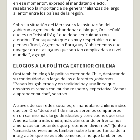
en ese momento”, expresó el mandatario electo,
resaltando la importancia de generar “alianzas de largo
aliento” entre los países de la región.
Sobre la situación del Mercosur y la insinuación del
gobierno argentino de abandonar el bloque, Orsi señaló
que es un “cristal frágil” que debe ser cuidado con
atención. “Por supuesto que es muy respetable lo que
piensen Brasil, Argentina o Paraguay. Y ahí tenemos que
navegar en estas aguas que son tan complicadas a nivel
mundial”, agregó.
ELOGIOS A LA POLÍTICA EXTERIOR CHILENA
Orsi también elogió la política exterior de Chile, destacando
su continuidad a lo largo de los diferentes gobiernos.
“Pasan los gobiernos y en realidad hay una línea que
nosotros miramos con mucho respeto y expectativa. Vamos
a aprender mucho”, sostuvo.
A través de sus redes sociales, el mandatario chileno indicó
que con Orsi “desde el 1 de marzo seremos compañeros
en un camino más largo de ideales y convicciones por una
América Latina más unida, más aún cuando enfrentamos
amenazas tan potentes que pretenden dividirnos”. “Junto a
Yamandú conversamos también sobre la importancia de la
integración que no es sólo comercio, sino que también es