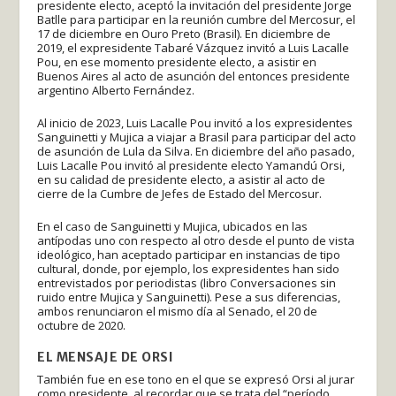
presidente electo, aceptó la invitación del presidente Jorge
Batlle para participar en la reunión cumbre del Mercosur, el
17 de diciembre en Ouro Preto (Brasil). En diciembre de
2019, el expresidente Tabaré Vázquez invitó a Luis Lacalle
Pou, en ese momento presidente electo, a asistir en
Buenos Aires al acto de asunción del entonces presidente
argentino Alberto Fernández.
Al inicio de 2023, Luis Lacalle Pou invitó a los expresidentes
Sanguinetti y Mujica a viajar a Brasil para participar del acto
de asunción de Lula da Silva. En diciembre del año pasado,
Luis Lacalle Pou invitó al presidente electo Yamandú Orsi,
en su calidad de presidente electo, a asistir al acto de
cierre de la Cumbre de Jefes de Estado del Mercosur.
En el caso de Sanguinetti y Mujica, ubicados en las
antípodas uno con respecto al otro desde el punto de vista
ideológico, han aceptado participar en instancias de tipo
cultural, donde, por ejemplo, los expresidentes han sido
entrevistados por periodistas (libro Conversaciones sin
ruido entre Mujica y Sanguinetti). Pese a sus diferencias,
ambos renunciaron el mismo día al Senado, el 20 de
octubre de 2020.
EL MENSAJE DE ORSI
También fue en ese tono en el que se expresó Orsi al jurar
como presidente, al recordar que se trata del “período