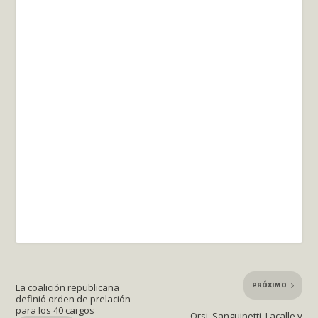
PRÓXIMO
La coalición republicana
definió orden de prelación
para los 40 cargos
Orsi, Sanguinetti, Lacalle y