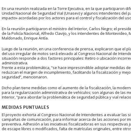
En una reunión realizada en la Torre Ejecutiva, en la que participaron dife
Unidad Nacional de Seguridad Vial (Unasev) y algunos intendentes del 
impacto» acordadas por los actores para el control y fiscalización del us
En la reunión participaron el ministro del Interior, Carlos Negro; el pres
de la Policía Nacional, Alfredo Clavijo, y los intendentes de Montevideo,
Maldonado, Enrique Antía.
Luego de la reunión, en una conferencia de prensa, explicaron que el plan 
del uso irregular de motos será elevado al Congreso Nacional de Intend
situación responde a dos factores principales: Retiro o ubicación incorrec
administrativa.
Frente a esta problemática, “se hace imprescindible adoptar medidas de
reduzcan el margen de incumplimiento, facilitando la fiscalización y mej
seguridad”, mencionaron.
Dicho plan tiene medidas como el aumento de la fiscalización, la moder
para la regularización administrativa de vehículos; son algunas de las m
Interior, “para abordar la problemática de seguridad pública y vial relaci
MEDIDAS PUNTUALES
El proyecto exhorta al Congreso Nacional de Intendentes a evaluar las si
campañas de comunicación, para informar acerca de las acciones por imp
preventiva. Adhesión a las iniciativas fiscalizadoras en sus respectivas j
de escape libres o modificados, falta de matrículas originales, entre otro