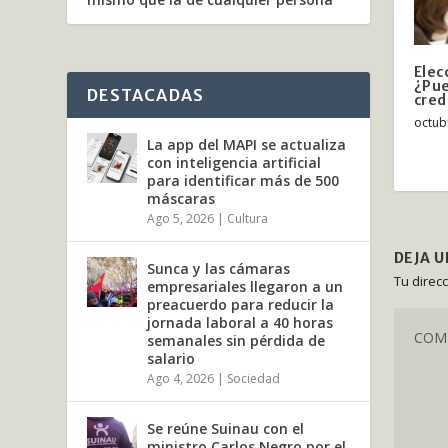
Elec
¿Pue
DESTACADAS
cred
octub
La app del MAPI se actualiza
con inteligencia artificial
para identificar más de 500
máscaras
Ago 5, 2026
|
Cultura
DEJA 
Sunca y las cámaras
Tu direc
empresariales llegaron a un
preacuerdo para reducir la
jornada laboral a 40 horas
semanales sin pérdida de
salario
Ago 4, 2026
|
Sociedad
Se reúne Suinau con el
ministro Carlos Negro por el