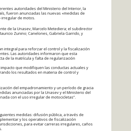
rentes autoridades del Ministerio del Interior, la
país, fueron anunciadas las nuevas «medidas de
o irregular de motos.
idente de la Unasev, Marcelo Metediera; el subdirector
 Mauricio Zunino; Canelones, Gabriela Garrido, y
integral para reforzar el control y la fiscalización
entes. Las autoridades informaron que esta
ta de la matrícula y falta de regularización
 impacto que modifiquen las conductas actuales y
orando los resultados en materia de control y
nización del empadronamiento y un período de gracia
edidas anunciadas por la Unasev y el Ministerio del
onada con el uso irregular de motocicletas”.
guientes medidas: difusión pública, a través de
lementar y los operativos de fiscalización
urisdicciones, para evitar carreras irregulares, caños
s.