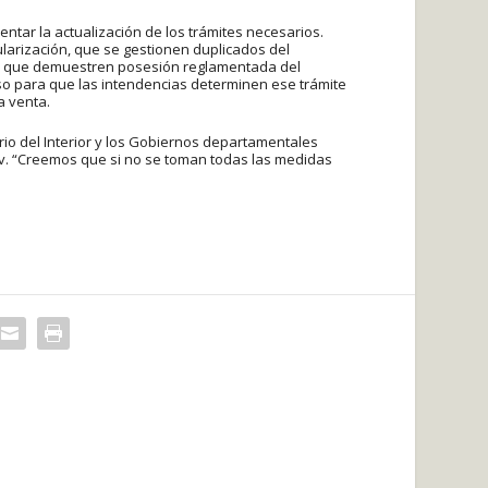
ntar la actualización de los trámites necesarios.
ularización, que se gestionen duplicados del
las que demuestren posesión reglamentada del
o para que las intendencias determinen ese trámite
a venta.
erio del Interior y los Gobiernos departamentales
sev. “Creemos que si no se toman todas las medidas