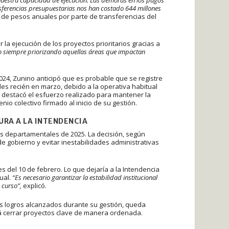
ansferencias presupuestarias nos han costado 644 millones
s de pesos anuales por parte de transferencias del
la ejecución de los proyectos prioritarios gracias a
o siempre priorizando aquellas áreas que impactan
2024, Zunino anticipó que es probable que se registre
les recién en marzo, debido a la operativa habitual
, destacó el esfuerzo realizado para mantener la
io colectivo firmado al inicio de su gestión.
URA A LA INTENDENCIA
es departamentales de 2025. La decisión, según
 gobierno y evitar inestabilidades administrativas
 del 10 de febrero. Lo que dejaría a la Intendencia
ual.
“Es necesario garantizar la estabilidad institucional
 curso”,
explicó.
os logros alcanzados durante su gestión, queda
rá cerrar proyectos clave de manera ordenada.