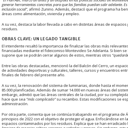
generar herramientas concretas para que las familias puedan salir adelante.
inclusión social”,
afirmó Zunino. Además, destacó que el programa ha ben
áreas como alimentación, vivienda y empleo.
A su vez, destaca la labor llevada a cabo en distintas áreas de espacios 
residuos.
OBRAS CLAVE: UN LEGADO TANGIBLE
El intendente resaltó la importancia de finalizar las obras más relevant
financiadas mediante el fideicomiso Montevideo Se Adelanta. Si bien se 
supone que se podrán cerrar algunos de estos, mientras otros
“quedarán
Entre las obras destacadas, mencionó la del Balcón del Cerro, un espacio
de actividades deportivas y culturales, talleres, cursos y encuentros ent
finales de febrero del presente año.
A su vez, la renovación del sistema de luminarias, donde hasta el momen
85.000 planificadas. Además de sumar 14.000 en nuevas áreas del siste
embargo, admitió que las áreas centrales de la ciudad, por su complejid
hace que sea
“más complicado”
su recambio. Estas modificaciones se es
administración.
Por otra parte, comenta que se continúa trabajando en el programa de Áre
principios de 2022 con el objetivo de proteger el agua. Enfocándose en l
espacios contaminados por los residuos. Explica que se han erradicado 
limpieza de espacios críticos cercanos a cañadas y arroyos. Sin embargo, este 