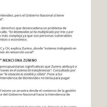
ntevideo, pero el Gobierno Nacional sí tiene
a”.
 de derechos que desencadena un problema de
calle.
“En Montevideo se ha multiplicado por tres o por
ho más compleja ya que son personas vulnerables
nticio o económico.
C y CH, explica Zunino, donde “e
stamos trabajando en
mas de reinserción social”
.
A”
MENCIONA ZUNINO
s presupuestarias significativas que Zunino atribuyó
a
siones en el sistema de transferencias”.
Consultado por
que
“la situación es estable y sólida”
. Pese a los
 Intendencia de Montevideo no tenía para pagar
el mismo se arrastra desde el comienzo de la gestión
rte del Gobierno Nacional hacia la Intendencia de
uestra capacidad de ejecución. Las demoras en los pagos