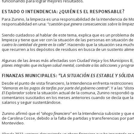
funcionando para lograr mejores resultados.
ESTADO O INTENDENCIA: ¿QUIÉN ES EL RESPONSABLE?
Para Zunino, la limpieza es una responsabilidad de la Intendencia de Mo
responsabilidad en una:
“cuestión que genera consecuencias sobre la limpiez
Siendo cuidadoso al hablar de este tema, explica que es un problema
limpieza y tiene que ver con la situación de las personas en situación de 
cuatro la cantidad de gente en la calle”
. Haciendo que la situación sea muc
que recurren a los depósitos de residuos en busca de un sustento alime
Algunas de las áreas más afectadas son Ciudad Vieja y los Municipios B, 
planes integrales que incluyen salud mental, combate a las adicciones y progra
FINANZAS MUNICIPALES:
“LA SITUACIÓN ES ESTABLE Y SÓLID
Desde el punto de vista financiero, la Intendencia enfrenta restriccione
“demoras en los pagos de tarifas por parte del gobierno central”.
Y
a las
“distor
El Explorador
sobre la situación actual de la comuna, Zunino respondió 
comentarios suscitados en los meses anteriores cuando se decía que la
salarios y seguir sustentándose.
Zunino afirmó que el
“ahogo financiero”
en la Intendencia subsiste y que 
de Carolina Cosse, debido a la falta de partidas y transferencias por pa
Montevideo.
“Desde 2023, venimos denunciando un ahogo financiero que ha impactado en n