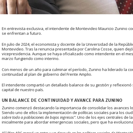
En entrevista exclusiva,
el intendente de Montevideo Mauricio Zunino co
se enfrentan a futuro.
En julio de 2024, el economista y docente de la Universidad de la Repúb
Montevideo. Tras la renuncia presentada por Carolina Cosse, quien dejó
vicepresidencia. Aunque se haya oficializado como intendente en el mes 
marzo fungiendo como interino.
Con menos de un año para culminar el período, Zunino ha liderado la c
continuidad al plan de gobierno del Frente Amplio.
El intendente compartió un detallado balance de su gestión y reflexionó 
capital de nuestro país.
UN BALANCE DE CONTINUIDAD Y AVANCE
PARA ZUNINO
Zunino comenzó destacando la importancia de consolidar los avances lo
Siendo uno de ellos la implementación de políticas sociales para los c
sobre todo a poblaciones de bajos ingresos”
. Uno de los ejes centrales de 
inicialmente para abordar emergencias sociales, pero que ha evoluciona
“El Plan ABC marcó un antes y un después en las políticas sociales de Montevide