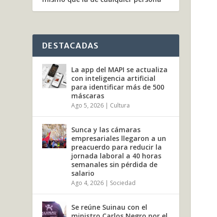
DESTACADAS
La app del MAPI se actualiza
con inteligencia artificial
para identificar más de 500
máscaras
Ago 5, 2026
|
Cultura
Sunca y las cámaras
empresariales llegaron a un
preacuerdo para reducir la
jornada laboral a 40 horas
semanales sin pérdida de
salario
Ago 4, 2026
|
Sociedad
Se reúne Suinau con el
ministro Carlos Negro por el