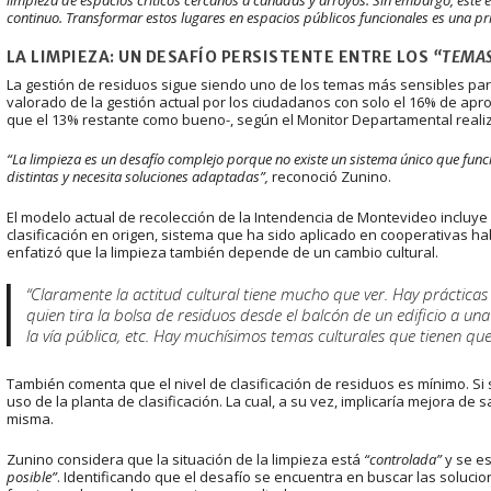
continuo. Transformar estos lugares en espacios públicos funcionales es una pr
LA LIMPIEZA: UN DESAFÍO PERSISTENTE ENTRE LOS
“TEMAS
La gestión de residuos sigue siendo uno de los temas más sensibles par
valorado de la gestión actual por los ciudadanos con solo el 16% de apr
que el 13% restante como bueno-, según el Monitor Departamental reali
“La limpieza es un desafío complejo porque no existe un sistema único que func
distintas y necesita soluciones adaptadas”,
reconoció Zunino.
El modelo actual de recolección de la Intendencia de Montevideo incluy
clasificación en origen, sistema que ha sido aplicado en cooperativas h
enfatizó que la limpieza también depende de un cambio cultural.
“Claramente la actitud cultural tiene mucho que ver. Hay prácticas
quien tira la bolsa de residuos desde el balcón de un edificio a un
la vía pública, etc. Hay muchísimos temas culturales que tienen qu
También comenta que el nivel de clasificación de residuos es mínimo. Si 
uso de la planta de clasificación. La cual, a su vez, implicaría mejora de 
misma.
Zunino considera que la situación de la limpieza está
“controlada”
y se e
posible”
. Identificando que el desafío se encuentra en buscar las soluc