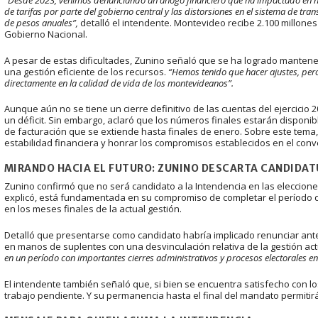
de tarifas por parte del gobierno central y las distorsiones en el sistema de tr
de pesos anuales”,
detalló el intendente. Montevideo recibe 2.100 millone
Gobierno Nacional.
A pesar de estas dificultades, Zunino señaló que se ha logrado mantener 
una gestión eficiente de los recursos.
“Hemos tenido que hacer ajustes, per
directamente en la calidad de vida de los montevideanos”.
Aunque aún no se tiene un cierre definitivo de las cuentas del ejercicio 
un déficit. Sin embargo, aclaró que los números finales estarán disponib
de facturación que se extiende hasta finales de enero. Sobre este tema
estabilidad financiera y honrar los compromisos establecidos en el conven
MIRANDO HACIA EL FUTURO: ZUNINO DESCARTA CANDIDAT
Zunino confirmó que no será candidato a la Intendencia en las eleccion
explicó, está fundamentada en su compromiso de completar el período de
en los meses finales de la actual gestión.
Detalló que presentarse como candidato habría implicado renunciar antes
en manos de suplentes con una desvinculación relativa de la gestión act
en un período con importantes cierres administrativos y procesos electorales en
El intendente también señaló que, si bien se encuentra satisfecho con l
trabajo pendiente. Y su permanencia hasta el final del mandato permiti