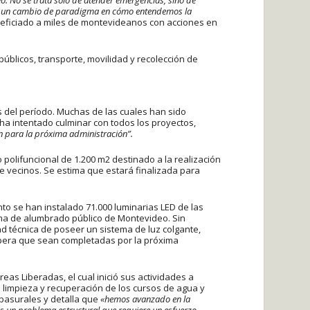
 Es un cambio de paradigma en cómo entendemos la
eficiado a miles de montevideanos con acciones en
públicos, transporte, movilidad y recolección de
es del período. Muchas de las cuales han sido
ha intentado culminar con todos los proyectos,
 para la próxima administración”.
 polifuncional de 1.200 m2 destinado a la realización
re vecinos. Se estima que estará finalizada para
to se han instalado 71.000 luminarias LED de las
ma de alumbrado público de Montevideo. Sin
ad técnica de poseer un sistema de luz colgante,
pera que sean completadas por la próxima
as Liberadas, el cual inició sus actividades a
a limpieza y recuperación de los cursos de agua y
basurales y detalla que
«hemos avanzado en la
es un problema estructural que requiere un esfuerzo