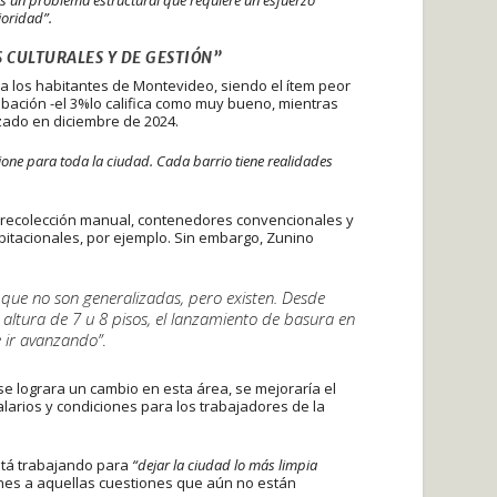
ioridad”.
 CULTURALES Y DE GESTIÓN”
a los habitantes de Montevideo, siendo el ítem peor
obación -el 3%lo califica como muy bueno, mientras
zado en diciembre de 2024.
ione para toda la ciudad. Cada barrio tiene realidades
e recolección manual, contenedores convencionales y
abitacionales, por ejemplo. Sin embargo, Zunino
 que no son generalizadas, pero existen. Desde
a altura de 7 u 8 pisos, el lanzamiento de basura en
e ir avanzando”
.
se lograra un cambio en esta área, se mejoraría el
salarios y condiciones para los trabajadores de la
stá trabajando para
“dejar la ciudad lo más limpia
iones a aquellas cuestiones que aún no están