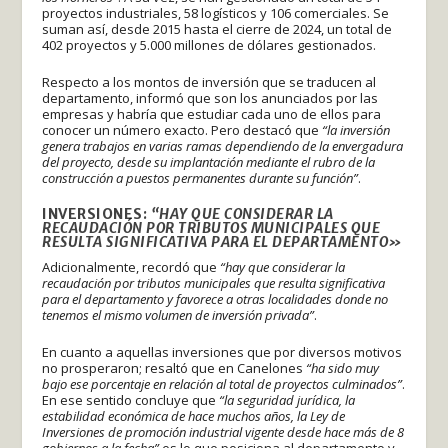
proyectos industriales, 58 logísticos y 106 comerciales. Se
suman así, desde 2015 hasta el cierre de 2024, un total de
402 proyectos y 5.000 millones de dólares gestionados.
Respecto a los montos de inversión que se traducen al
departamento, informó que son los anunciados por las
empresas y habría que estudiar cada uno de ellos para
conocer un número exacto. Pero destacó que
“la inversión
genera trabajos en varias ramas dependiendo de la envergadura
del proyecto, desde su implantación mediante el rubro de la
construcción a puestos permanentes durante su función”
.
INVERSIONES:
“HAY QUE CONSIDERAR LA
RECAUDACIÓN POR TRIBUTOS MUNICIPALES QUE
RESULTA SIGNIFICATIVA PARA EL DEPARTAMENTO»
Adicionalmente, recordó que
“hay que considerar la
recaudación por tributos municipales que resulta significativa
para el departamento y favorece a otras localidades donde no
tenemos el mismo volumen de inversión privada”
.
En cuanto a aquellas inversiones que por diversos motivos
no prosperaron; resaltó que en Canelones
“ha sido muy
bajo ese porcentaje en relación al total de proyectos culminados”
.
En ese sentido concluye que
“la seguridad jurídica, la
estabilidad económica de hace muchos años, la Ley de
Inversiones de promoción industrial vigente desde hace más de 8
gobiernos a la fecha”
es lo que posiciona al departamento y