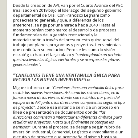
Desde la creación de API, van por el Cuarto Avance del PEC
(realizado en 2019 bajo el liderazgo del segundo gobierno
departamental de Orsi. Con Francisco Legnani como
prosecretario general), y que, a diferencia de los
anteriores, se rige por una mirada hacia 2040. Hasta el
momento tenían como marco el desarrollo de procesos
fundamentales de la gestión institucional y la
materialización a través del presupuesto quinquenal del
trabajo por planes, programas y proyectos. Herramientas
que continúan su evolución. Pero se les suma la visión
estratégica hacia el largo plazo y
“contemplando un período
que trascienda las lógicas electorales y se acerque a los plazos
generacionales”
.
“CANELONES TIENE UNA VENTANILLA ÚNICA PARA
RECIBIR LAS NUEVAS INVERSIONES»
Míguez informa que
“Canelones tiene una ventanilla única para
recibir las nuevas inversiones
.
Así como las reinversiones, en la
famosa mesa de los viernes donde son recibidos por parte del
equipo de la API junto a las direcciones competentes según el tipo
de proyecto”
. Desde esa instancia se inicia un proceso en
línea de presentación de documentos donde:
“las
direcciones comienzan a interactuar en diferentes ámbitos para
estudiar los proyectos
.
Hasta que finalmente se otorgan los
permisos”
. Durante el proceso, se designa según rubro de
inversión: Industrial, Comercial, Logístico e Inmobiliario a un
ejecutivo de proyecto que acompaña el mismo hasta su