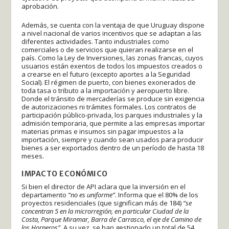
aprobación.
Además, se cuenta con la ventaja de que Uruguay dispone
a nivel nacional de varios incentivos que se adaptan a las
diferentes actividades. Tanto industriales como
comerciales o de servicios que quieran realizarse en el
país. Como la Ley de Inversiones, las zonas francas, cuyos
usuarios están exentos de todos los impuestos creados o
a crearse en el futuro (excepto aportes a la Seguridad
Social). El régimen de puerto, con bienes exonerados de
toda tasa o tributo a la importación y aeropuerto libre.
Donde el tránsito de mercaderías se produce sin exigencia
de autorizaciones ni trámites formales. Los contratos de
participación público-privada, los parques industriales y la
admisión temporaria, que permite a las empresas importar
materias primas e insumos sin pagar impuestos a la
importación, siempre y cuando sean usados para producir
bienes a ser exportados dentro de un período de hasta 18
meses.
IMPACTO ECONÓMICO
Si bien el director de API aclara que la inversión en el
departamento
“no es uniforme”
. Informa que el 80% de los
proyectos residenciales (que significan más de 184)
“se
concentran 5 en la microrregión, en particular Ciudad de la
Costa, Parque Miramar, Barra de Carrasco, el eje de Camino de
los Horneros”
. A su vez, se han gestionado un total de 54