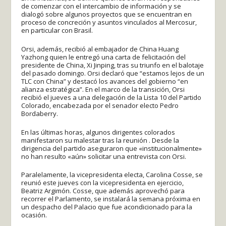
de comenzar con el intercambio de información y se
dialogó sobre algunos proyectos que se encuentran en
proceso de concreción y asuntos vinculados al Mercosur,
en particular con Brasil.
Orsi, además, recibió al embajador de China Huang
Yazhong quien le entregó una carta de felicitación del
presidente de China, Xi Jinping, tras su triunfo en el balotaje
del pasado domingo. Orsi declaró que “estamos lejos de un
TLC con China” y destacó los avances del gobierno “en
alianza estratégica”. En el marco de la transición, Orsi
recibió el jueves a una delegación de la Lista 10 del Partido
Colorado, encabezada por el senador electo Pedro
Bordaberry.
En las últimas horas, algunos dirigentes colorados
manifestaron su malestar tras la reunión . Desde la
dirigencia del partido aseguraron que «institucionalmente»
no han resulto «aún» solicitar una entrevista con Orsi.
Paralelamente, la vicepresidenta electa, Carolina Cosse, se
reunió este jueves con la vicepresidenta en ejercicio,
Beatriz Argimón. Cosse, que además aprovechó para
recorrer el Parlamento, se instalará la semana próxima en
un despacho del Palacio que fue acondicionado para la
ocasión.