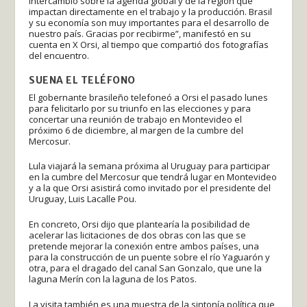
intercambio sobre la agenda global y de la región que
impactan directamente en el trabajo y la producción. Brasil
y su economía son muy importantes para el desarrollo de
nuestro país. Gracias por recibirme”, manifestó en su
cuenta en X Orsi, al tiempo que compartió dos fotografías
del encuentro.
SUENA EL TELÉFONO
El gobernante brasileño telefoneó a Orsi el pasado lunes
para felicitarlo por su triunfo en las elecciones y para
concertar una reunión de trabajo en Montevideo el
próximo 6 de diciembre, al margen de la cumbre del
Mercosur.
Lula viajará la semana próxima al Uruguay para participar
en la cumbre del Mercosur que tendrá lugar en Montevideo
y a la que Orsi asistirá como invitado por el presidente del
Uruguay, Luis Lacalle Pou.
En concreto, Orsi dijo que plantearía la posibilidad de
acelerar las licitaciones de dos obras con las que se
pretende mejorar la conexión entre ambos países, una
para la construcción de un puente sobre el río Yaguarón y
otra, para el dragado del canal San Gonzalo, que une la
laguna Merín con la laguna de los Patos.
La visita también es una muestra de la sintonía política que