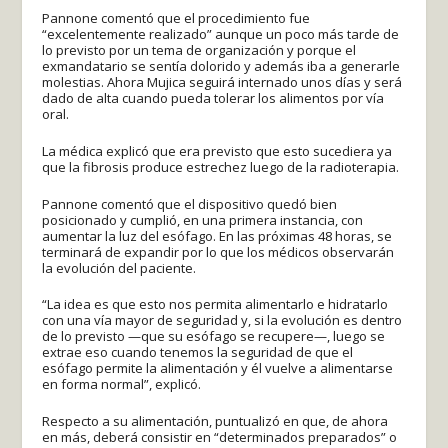
Pannone comentó que el procedimiento fue
“excelentemente realizado” aunque un poco más tarde de
lo previsto por un tema de organización y porque el
exmandatario se sentía dolorido y además iba a generarle
molestias. Ahora Mujica seguirá internado unos días y será
dado de alta cuando pueda tolerar los alimentos por vía
oral.
La médica explicó que era previsto que esto sucediera ya
que la fibrosis produce estrechez luego de la radioterapia.
Pannone comentó que el dispositivo quedó bien
posicionado y cumplió, en una primera instancia, con
aumentar la luz del esófago. En las próximas 48 horas, se
terminará de expandir por lo que los médicos observarán
la evolución del paciente.
“La idea es que esto nos permita alimentarlo e hidratarlo
con una vía mayor de seguridad y, si la evolución es dentro
de lo previsto —que su esófago se recupere—, luego se
extrae eso cuando tenemos la seguridad de que el
esófago permite la alimentación y él vuelve a alimentarse
en forma normal”, explicó.
Respecto a su alimentación, puntualizó en que, de ahora
en más, deberá consistir en “determinados preparados” o