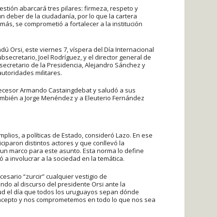
stión abarcará tres pilares: firmeza, respeto y
 deber de la ciudadanía, por lo que la cartera
ás, se comprometió a fortalecer a la institución
ú Orsi, este viernes 7, víspera del Día Internacional
secretario, Joel Rodríguez, y el director general de
rosecretario de la Presidencia, Alejandro Sánchez y
autoridades militares.
tecesor Armando Castaingdebat y saludó a sus
también a Jorge Menéndez y a Eleuterio Fernández
plios, a políticas de Estado, consideró Lazo. En ese
ciparon distintos actores y que conllevó la
e un marco para este asunto. Esta norma lo define
 a involucrar a la sociedad en la temática.
esario “zurcir” cualquier vestigio de
iendo al discurso del presidente Orsi ante la
ud el día que todos los uruguayos sepan dónde
oncepto y nos comprometemos en todo lo que nos sea