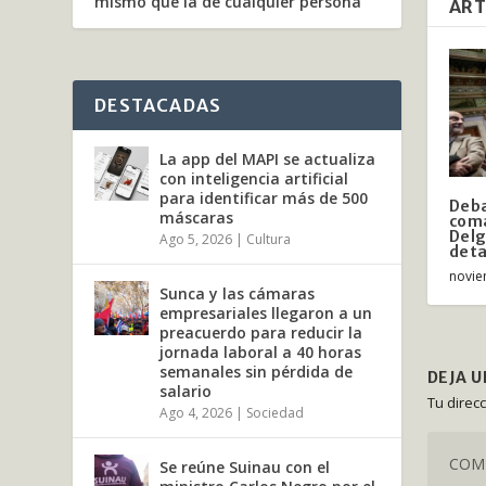
mismo que la de cualquier persona”
ART
DESTACADAS
La app del MAPI se actualiza
con inteligencia artificial
para identificar más de 500
Deba
máscaras
coma
Delg
Ago 5, 2026
|
Cultura
deta
novie
Sunca y las cámaras
empresariales llegaron a un
preacuerdo para reducir la
jornada laboral a 40 horas
semanales sin pérdida de
DEJA 
salario
Tu direc
Ago 4, 2026
|
Sociedad
Se reúne Suinau con el