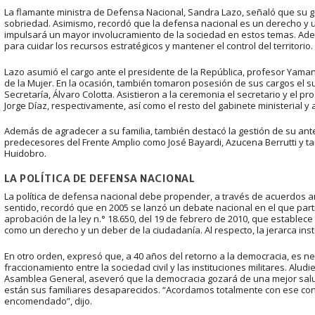
La flamante ministra de Defensa Nacional, Sandra Lazo, señaló que su ge
sobriedad. Asimismo, recordó que la defensa nacional es un derecho y un
impulsará un mayor involucramiento de la sociedad en estos temas. Adem
para cuidar los recursos estratégicos y mantener el control del territorio.
Lazo asumió el cargo ante el presidente de la República, profesor Yamand
de la Mujer. En la ocasión, también tomaron posesión de sus cargos el sub
Secretaría, Álvaro Colotta. Asistieron a la ceremonia el secretario y el p
Jorge Díaz, respectivamente, así como el resto del gabinete ministerial y 
Además de agradecer a su familia, también destacó la gestión de su an
predecesores del Frente Amplio como José Bayardi, Azucena Berrutti y 
Huidobro.
LA POLÍTICA DE DEFENSA NACIONAL
La política de defensa nacional debe propender, a través de acuerdos am
sentido, recordó que en 2005 se lanzó un debate nacional en el que parti
aprobación de la ley n.° 18.650, del 19 de febrero de 2010, que establec
como un derecho y un deber de la ciudadanía. Al respecto, la jerarca instó
En otro orden, expresó que, a 40 años del retorno a la democracia, es nec
fraccionamiento entre la sociedad civil y las instituciones militares. Alud
Asamblea General, aseveró que la democracia gozará de una mejor sal
están sus familiares desaparecidos. “Acordamos totalmente con ese c
encomendado”, dijo.