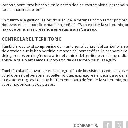
Por otra parte hizo hincapié en la necesidad de contemplar al personal 
toda la administración”.
En cuanto a la gestión, se refirió al rol de la defensa como factor primor
riquezas en su superficie marítima, señaló. “Para ejercer la soberanía, 
hay que tener más presencia en estas aguas”, agregó.
CONTROLAR EL TERRITORIO
También resaltó el compromiso de mantener el control del territorio. E
de estados que lo han perdido a manos del narcotráfico, la economía ileg
delegaremos en ningún otro actor el control del territorio en el que radi
sobre la que planteamos el proyecto de desarrollo país”, aseguró.
También aludió a avanzar en la integración de los sistemas educativos mil
condiciones del personal subalterno que, expresó, es el peor pago de la
integración regional es una herramienta para defender la soberanía, por
coordinación con otros países.
COMPARTIR: