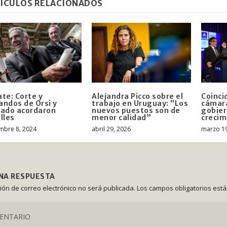
ÍCULOS RELACIONADOS
te: Corte y
Alejandra Picco sobre el
Coinci
ndos de Orsi y
trabajo en Uruguay: “Los
cámara
ado acordaron
nuevos puestos son de
gobier
lles
menor calidad”
crecim
mbre 8, 2024
abril 29, 2026
marzo 19
UNA RESPUESTA
ción de correo electrónico no será publicada.
Los campos obligatorios est