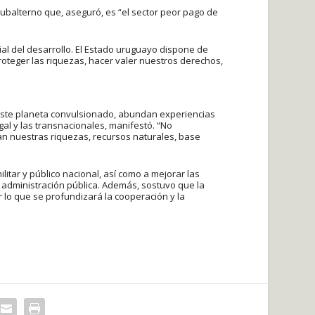
subalterno que, aseguró, es “el sector peor pago de
dial del desarrollo. El Estado uruguayo dispone de
proteger las riquezas, hacer valer nuestros derechos,
n este planeta convulsionado, abundan experiencias
al y las transnacionales, manifestó. “No
can nuestras riquezas, recursos naturales, base
itar y público nacional, así como a mejorar las
 administración pública. Además, sostuvo que la
 lo que se profundizará la cooperación y la