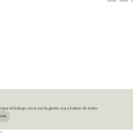
orque el trabajo será con la gente «va a haber de todo»
RIOR