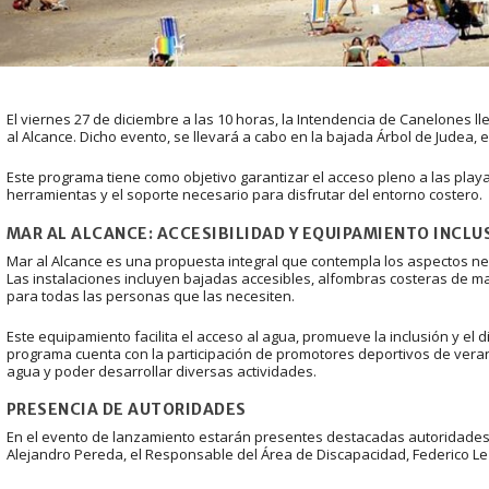
El viernes 27 de diciembre a las 10 horas, la Intendencia de Canelones l
al Alcance. Dicho evento, se llevará a cabo en la bajada Árbol de Judea, e
Este programa tiene como objetivo garantizar el acceso pleno a las play
herramientas y el soporte necesario para disfrutar del entorno costero.
MAR AL ALCANCE: ACCESIBILIDAD Y EQUIPAMIENTO INCLU
Mar al Alcance es una propuesta integral que contempla los aspectos ne
Las instalaciones incluyen bajadas accesibles, alfombras costeras de mad
para todas las personas que las necesiten.
Este equipamiento facilita el acceso al agua, promueve la inclusión y el di
programa cuenta con la participación de promotores deportivos de veran
agua y poder desarrollar diversas actividades.
PRESENCIA DE AUTORIDADES
En el evento de lanzamiento estarán presentes destacadas autoridades, 
Alejandro Pereda, el Responsable del Área de Discapacidad, Federico Le