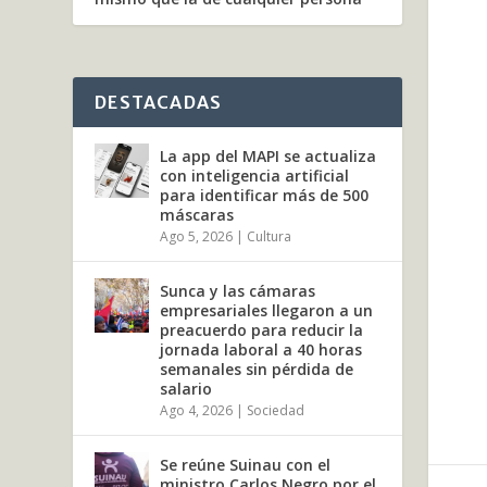
DESTACADAS
La app del MAPI se actualiza
con inteligencia artificial
para identificar más de 500
máscaras
Ago 5, 2026
|
Cultura
Sunca y las cámaras
empresariales llegaron a un
preacuerdo para reducir la
jornada laboral a 40 horas
semanales sin pérdida de
salario
Ago 4, 2026
|
Sociedad
Se reúne Suinau con el
ministro Carlos Negro por el