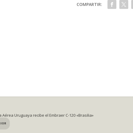
COMPARTIR:
a Aérea Uruguaya recibe el Embraer C-120 «Brasilia»
RIOR