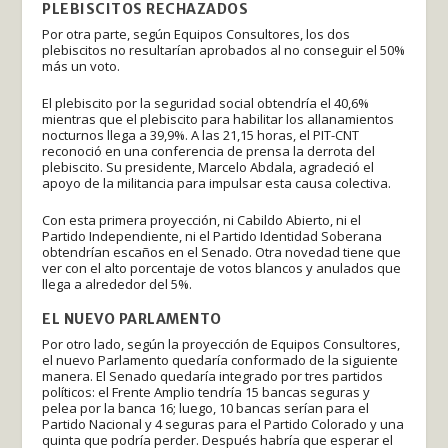
PLEBISCITOS RECHAZADOS
Por otra parte, según Equipos Consultores, los dos
plebiscitos no resultarían aprobados al no conseguir el 50%
más un voto.
El plebiscito por la seguridad social obtendría el 40,6%
mientras que el plebiscito para habilitar los allanamientos
nocturnos llega a 39,9%. A las 21,15 horas, el PIT-CNT
reconoció en una conferencia de prensa la derrota del
plebiscito. Su presidente, Marcelo Abdala, agradeció el
apoyo de la militancia para impulsar esta causa colectiva.
Con esta primera proyección, ni Cabildo Abierto, ni el
Partido Independiente, ni el Partido Identidad Soberana
obtendrían escaños en el Senado. Otra novedad tiene que
ver con el alto porcentaje de votos blancos y anulados que
llega a alrededor del 5%.
EL NUEVO PARLAMENTO
Por otro lado, según la proyección de Equipos Consultores,
el nuevo Parlamento quedaría conformado de la siguiente
manera. El Senado quedaría integrado por tres partidos
políticos: el Frente Amplio tendría 15 bancas seguras y
pelea por la banca 16; luego, 10 bancas serían para el
Partido Nacional y 4 seguras para el Partido Colorado y una
quinta que podría perder. Después habría que esperar el