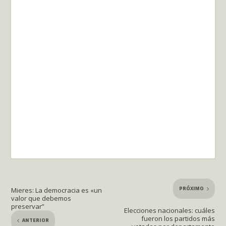
PRÓXIMO
Mieres: La democracia es «un
valor que debemos
preservar”
Elecciones nacionales: cuáles
fueron los partidos más
ANTERIOR