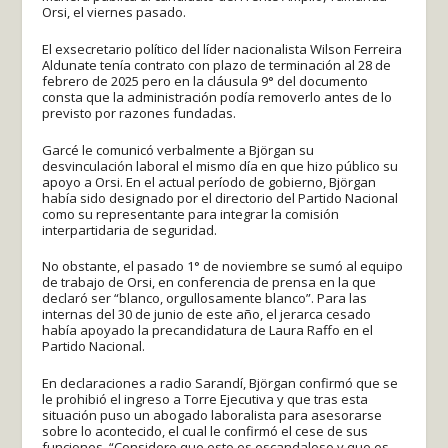
Orsi, el viernes pasado.
El exsecretario político del líder nacionalista Wilson Ferreira
Aldunate tenía contrato con plazo de terminación al 28 de
febrero de 2025 pero en la cláusula 9° del documento
consta que la administración podía removerlo antes de lo
previsto por razones fundadas.
Garcé le comunicó verbalmente a Björgan su
desvinculación laboral el mismo día en que hizo público su
apoyo a Orsi. En el actual período de gobierno, Björgan
había sido designado por el directorio del Partido Nacional
como su representante para integrar la comisión
interpartidaria de seguridad.
No obstante, el pasado 1° de noviembre se sumó al equipo
de trabajo de Orsi, en conferencia de prensa en la que
declaró ser “blanco, orgullosamente blanco”. Para las
internas del 30 de junio de este año, el jerarca cesado
había apoyado la precandidatura de Laura Raffo en el
Partido Nacional.
En declaraciones a radio Sarandí, Björgan confirmó que se
le prohibió el ingreso a Torre Ejecutiva y que tras esta
situación puso un abogado laboralista para asesorarse
sobre lo acontecido, el cual le confirmó el cese de sus
funciones. “Considero que esto es escandaloso y que es