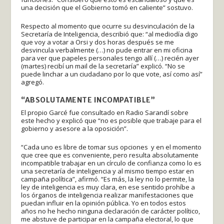
una decisión que el Gobierno tomó en caliente” sostuvo.
Respecto al momento que ocurre su desvinculación de la
Secretaría de Inteligencia, describió que: “al mediodía digo
que voy a votar a Orsi y dos horas después se me
desvincula verbalmente (…) no pude entrar en mi oficina
para ver que papeles personales tengo allí (…) recién ayer
(martes) recibí un mail de la secretaría” explicó. “No se
puede linchar a un ciudadano por lo que vote, así como así”
agregó.
“ABSOLUTAMENTE INCOMPATIBLE”
El propio Garcé fue consultado en Radio Sarandí sobre
este hecho y explicó que “no es posible que trabaje para el
gobierno y asesore a la oposición”.
“Cada uno es libre de tomar sus opciones y en el momento
que cree que es conveniente, pero resulta absolutamente
incompatible trabajar en un círculo de confianza como lo es
una secretaría de inteligencia y al mismo tiempo estar en
campaña política”, afirmó. “Es más, la ley no lo permite, la
ley de inteligencia es muy clara, en ese sentido prohíbe a
los órganos de inteligencia realizar manifestaciones que
puedan influir en la opinión pública. Yo en todos estos
años no he hecho ninguna declaración de carácter político,
me abstuve de participar en la campaña electoral, lo que