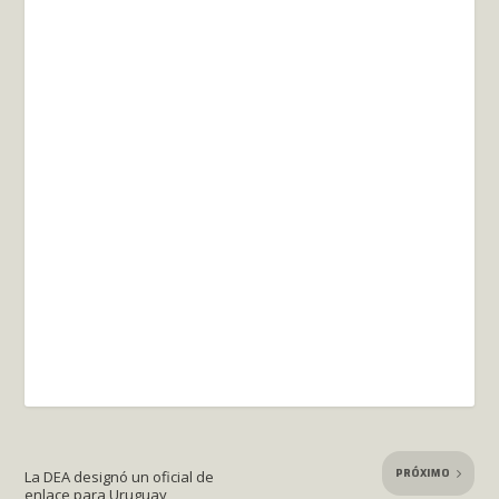
PRÓXIMO
La DEA designó un oficial de
enlace para Uruguay