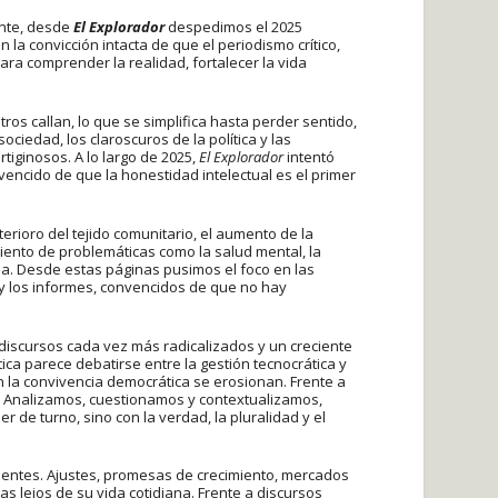
ante, desde
El Explorador
despedimos el 2025
n la convicción intacta de que el periodismo crítico,
ra comprender la realidad, fortalecer la vida
otros callan, lo que se simplifica hasta perder sentido,
ciedad, los claroscuros de la política y las
iginosos. A lo largo de 2025,
El Explorador
intentó
vencido de que la honestidad intelectual es el primer
terioro del tejido comunitario, el aumento de la
miento de problemáticas como la salud mental, la
a. Desde estas páginas pusimos el foco en las
 y los informes, convencidos de que no hay
 discursos cada vez más radicalizados y un creciente
ica parece debatirse entre la gestión tecnocrática y
 la convivencia democrática se erosionan. Frente a
s. Analizamos, cuestionamos y contextualizamos,
de turno, sino con la verdad, la pluralidad y el
anentes. Ajustes, promesas de crecimiento, mercados
s lejos de su vida cotidiana. Frente a discursos