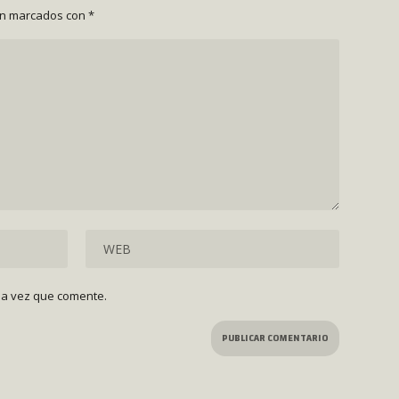
án marcados con
*
ma vez que comente.