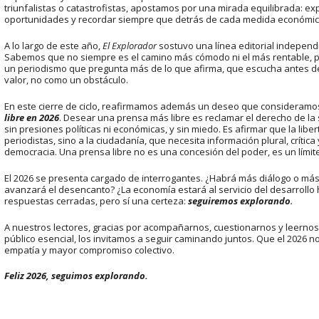
triunfalistas o catastrofistas, apostamos por una mirada equilibrada: expl
oportunidades y recordar siempre que detrás de cada medida económica
A lo largo de este año,
El Explorador
sostuvo una línea editorial independi
Sabemos que no siempre es el camino más cómodo ni el más rentable, 
un periodismo que pregunta más de lo que afirma, que escucha antes de
valor, no como un obstáculo.
En este cierre de ciclo, reafirmamos además un deseo que consideramos
libre en 2026
. Desear una prensa más libre es reclamar el derecho de la
sin presiones políticas ni económicas, y sin miedo. Es afirmar que la lib
periodistas, sino a la ciudadanía, que necesita información plural, crítica 
democracia. Una prensa libre no es una concesión del poder, es un límite
El 2026 se presenta cargado de interrogantes. ¿Habrá más diálogo o más
avanzará el desencanto? ¿La economía estará al servicio del desarrol
respuestas cerradas, pero sí una certeza:
seguiremos explorando
.
A nuestros lectores, gracias por acompañarnos, cuestionarnos y leernos
público esencial, los invitamos a seguir caminando juntos. Que el 2026 
empatía y mayor compromiso colectivo.
Feliz 2026, seguimos explorando.