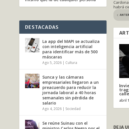
Cardona 
habrá ci
ANTE
DESTACADAS
ART
La app del MAPI se actualiza
con inteligencia artificial
para identificar más de 500
máscaras
Ago 5, 2026
|
Cultura
Sunca y las cámaras
empresariales llegaron a un
Invi
preacuerdo para reducir la
trag
jornada laboral a 40 horas
call
semanales sin pérdida de
abril 
salario
Ago 4, 2026
|
Sociedad
Se reúne Suinau con el
DEJA 
ministro Carlos Negro por el