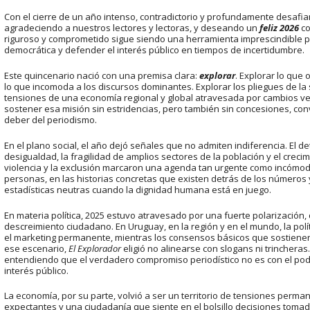
Con el cierre de un año intenso, contradictorio y profundamente desafi
agradeciendo a nuestros lectores y lectoras, y deseando un
feliz 2026
co
riguroso y comprometido sigue siendo una herramienta imprescindible pa
democrática y defender el interés público en tiempos de incertidumbre.
Este quincenario nació con una premisa clara:
explorar
. Explorar lo que 
lo que incomoda a los discursos dominantes. Explorar los pliegues de la so
tensiones de una economía regional y global atravesada por cambios vert
sostener esa misión sin estridencias, pero también sin concesiones, con
deber del periodismo.
En el plano social, el año dejó señales que no admiten indiferencia. El de
desigualdad, la fragilidad de amplios sectores de la población y el creci
violencia y la exclusión marcaron una agenda tan urgente como incómod
personas, en las historias concretas que existen detrás de los números
estadísticas neutras cuando la dignidad humana está en juego.
En materia política, 2025 estuvo atravesado por una fuerte polarización,
descreimiento ciudadano. En Uruguay, en la región y en el mundo, la polít
el marketing permanente, mientras los consensos básicos que sostienen
ese escenario,
El Explorador
eligió no alinearse con slogans ni trinchera
entendiendo que el verdadero compromiso periodístico no es con el poder 
interés público.
La economía, por su parte, volvió a ser un territorio de tensiones perm
expectantes y una ciudadanía que siente en el bolsillo decisiones tomada