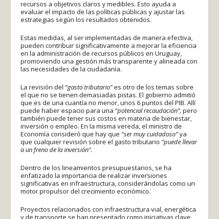
recursos a objetivos claros y medibles. Esto ayuda a
evaluar el impacto de las políticas públicas y ajustar las
estrategias según los resultados obtenidos.
Estas medidas, al ser implementadas de manera efectiva,
pueden contribuir significativamente a mejorar la eficiencia
en la administración de recursos públicos en Uruguay,
promoviendo una gestión más transparente y alineada con
las necesidades de la ciudadanía.
La revisión del
“gasto tributario”
es otro de los temas sobre
el que no se tienen demasiadas pistas. El gobierno admitió
que es de una cuantía no menor, unos 6 puntos del PIB. Allí
puede haber espacio para una
“potencial recaudación”,
pero
también puede tener sus costos en materia de bienestar,
inversión o empleo. En la misma vereda, el ministro de
Economía consideró que hay que
“ser muy cuidadoso”
ya
que cualquier revisión sobre el gasto tributario
“puede llevar
a un freno de la inversión”.
Dentro de los lineamientos presupuestarios, se ha
enfatizado la importancia de realizar inversiones
significativas en infraestructura, considerándolas como un
motor propulsor del crecimiento económico.
Proyectos relacionados con infraestructura vial, energética
y de transporte se han presentado como iniciativas clave