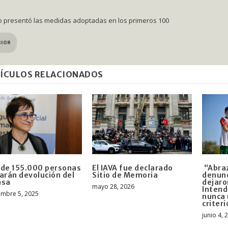
 presentó las medidas adoptadas en los primeros 100
RIOR
ÍCULOS RELACIONADOS
de 155.000 personas
El IAVA fue declarado
“Abraz
arán devolución del
Sitio de Memoria
denunc
asa
dejaro
mayo 28, 2026
Intend
embre 5, 2025
nunca 
criteri
junio 4, 