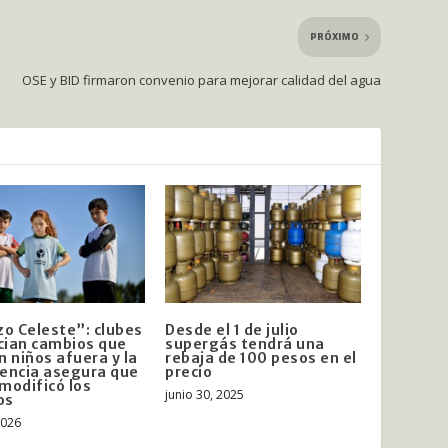
PRÓXIMO
OSE y BID firmaron convenio para mejorar calidad del agua
o Celeste”: clubes
Desde el 1 de julio
ian cambios que
supergás tendrá una
n niños afuera y la
rebaja de 100 pesos en el
encia asegura que
precio
modificó los
junio 30, 2025
os
2026