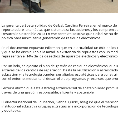
La gerenta de Sostenibilidad de Ceibal, Carolina Ferreira, en el marco de
reporte sobre la temática, que sistematiza las acciones y los compromiso
Desarrollo Sostenible 2030. En ese contexto sostuvo que Ceibal se ha des
política para minimizar la generación de residuos electrónicos.
En el documento expuesto informan que en la actualidad un 88% de los d
y que se ha disminuido a la mitad la existencia de repuestos con un mode
representan el 14% de los desechos de aparatos eléctricos y electrónic
Por un lado, se ejecuta el plan de gestión de residuos electrónicos, que in
a través de los centros de reparación, hasta la reutilización y el reciclad
educación y la tecnología pueden ser aliadas estratégicas para constru
con el entorno, mediante el desarrollo de programas y recursos que pr
Ferreira afirmó que esta estrategia transversal de sostenibilidad promuev
través de una gestión responsable, eficiente y sostenible.
El director nacional de Educación, Gabriel Quirici, aseguró que el mencio
institucional educativa uruguaya, gracias a la incorporación de tecnología
y equitativa.