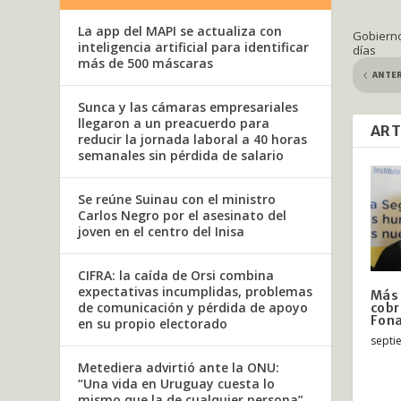
La app del MAPI se actualiza con
Gobierno
inteligencia artificial para identificar
días
más de 500 máscaras
ANTE
Sunca y las cámaras empresariales
llegaron a un preacuerdo para
ART
reducir la jornada laboral a 40 horas
semanales sin pérdida de salario
Se reúne Suinau con el ministro
Carlos Negro por el asesinato del
joven en el centro del Inisa
CIFRA: la caída de Orsi combina
expectativas incumplidas, problemas
Más 
de comunicación y pérdida de apoyo
cobr
Fon
en su propio electorado
septi
Metediera advirtió ante la ONU:
“Una vida en Uruguay cuesta lo
mismo que la de cualquier persona”