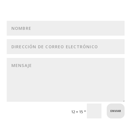
ENVIAR
=
12 + 15