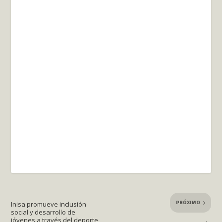
PRÓXIMO
Inisa promueve inclusión
social y desarrollo de
jóvenes a través del deporte