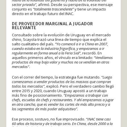
sector privado”,
afirmó. Desde su perspectiva, ese mensaje
conjunto es
“totalmente trascendente”
y tiene un impacto
directo en el trabajo futuro del INAC.
DE PROVEEDOR MARGINAL A JUGADOR
RELEVANTE
Consultado sobre la evolución de Uruguay en el mercado
chino, Scayola trazó una línea de tiempo que explica el
salto cualitativo del país.
“Yo comencé a ir a China en 2007,
cuando estaba en la industria frigorífica, y empezamos a ir
regularmente en forma anual a la Feria Sial”
, recordó. En
aquellos primeros años, el vínculo era limitado:
“Vendíamos
productos de muy bajo valor y muchos no se vendían en otros
mercados”.
Con el correr del tiempo, la estrategia fue mutando.
“Luego
comenzamos a vender productos de los masivos que compran
todos los mercados”
, explicó. Pero el verdadero cambio llegó
entre 2015 y 2020, cuando Uruguay apostó a un trabajo
más fino de posicionamiento.
“Empezamos a trabajar con
chefs, escuelas de chefs y restaurantes. Y ahí empezamos a jugar
en otra cancha, que es vender los cortes de más alto precio y a
los segmentos de más poder adquisitivo”.
Ese proceso, sostuvo, no fue improvisado.
“INAC tiene casi
60 años de historia y de trabajo serio. En China, desde 2000 a la