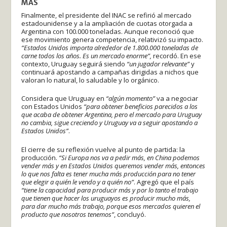
MÁS
Finalmente, el presidente del INAC se refirió al mercado
estadounidense y a la ampliación de cuotas otorgada a
Argentina con 100.000 toneladas. Aunque reconoció que
ese movimiento genera competencia, relativizó su impacto.
“Estados Unidos importa alrededor de 1.800.000 toneladas de
carne todos los años. Es un mercado enorme”,
recordó. En ese
contexto, Uruguay seguirá siendo
“un jugador relevante”
y
continuará apostando a campañas dirigidas a nichos que
valoran lo natural, lo saludable y lo orgánico.
Considera que Uruguay en
“algún momento”
va a negociar
con Estados Unidos
“para obtener beneficios parecidos a los
que acaba de obtener Argentina, pero el mercado para Uruguay
no cambia, sigue creciendo y Uruguay va a seguir apostando a
Estados Unidos”
.
El cierre de su reflexión vuelve al punto de partida: la
producción.
“Si Europa nos va a pedir más, en China podemos
vender más y en Estados Unidos queremos vender más, entonces
lo que nos falta es tener mucha más producción para no tener
que elegir a quién le vendo y a quién no”
. Agregó que el país
“tiene la capacidad para producir más y por lo tanto el trabajo
que tienen que hacer los uruguayos es producir mucho más,
para dar mucho más trabajo, porque esos mercados quieren el
producto que nosotros tenemos”
, concluyó.