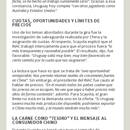
fecha, se ha hecho un trabajo sumamente serio”
. Gracias a esa
constancia, Uruguay hoy compite
“con otros jugadores como
Australia y Estados Unidos”.
CUOTAS, OPORTUNIDADES Y LÍMITES DE
PRECIOS
Uno de los temas abordados durante la gira fue la
investigación de salvaguarda realizada por China y la
asignación de cuotas. Al respecto, Scayola explicó que el
INAC trabajó intensamente para que el proceso fuera
“lo
más transparente y razonable posible”
. El resultado, dijo, fue
favorable:
“Uruguay salió muy bien, muy bien favorecido en
cierto sentido por la cuota que nos asignaron”.
La lectura que hace es que se trata de
“una oportunidad
inmejorable. Nos permite retomar niveles de crecimiento fuertes
en China”
. Sin embargo, el presidente del INAC fue cauto al
hablar de precios.
“En el mundo todos los países cuidan que
los precios no se escapen. No veo que vaya a haber precios más
altos de forma sostenida”,
advirtió. Para Scayola, el gran
límite no está en la demanda sino en la oferta:
“Si Uruguay
tuviera mucha más producción disponible, podríamos exportar
a China mucho más, y al mundo también mucho más”.
LA CARNE COMO
“TESORO”
Y EL MENSAJE AL
CONSUMIDOR CHINO
Durante la visita se lanzó una nueva campaña de