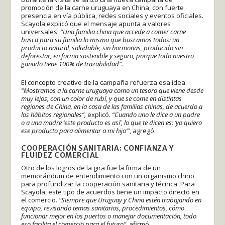
promoción de la carne uruguaya en China, con fuerte
presencia en vía pública, redes sociales y eventos oficiales.
Scayola explicó que el mensaje apunta a valores
universales.
“Una familia china que accede a comer carne
busca para su familia lo mismo que buscamos todos: un
producto natural, saludable, sin hormonas, producido sin
deforestar, en forma sostenible y seguro, porque todo nuestro
ganado tiene 100% de trazabilidad”.
El concepto creativo de la campaña refuerza esa idea.
“Mostramos a la carne uruguaya como un tesoro que viene desde
muy lejos, con un color de rubí, y que se come en distintas
regiones de China, en la casa de las familias chinas, de acuerdo a
los hábitos regionales”,
explicó.
“Cuando uno le dice a un padre
o a una madre ‘este producto es así’, lo que te dicen es: ‘yo quiero
ese producto para alimentar a mi hijo’”
, agregó.
COOPERACIÓN SANITARIA: CONFIANZA Y
FLUIDEZ COMERCIAL
Otro de los logros de la gira fue la firma de un
memorándum de entendimiento con un organismo chino
para profundizar la cooperación sanitaria y técnica. Para
Scayola, este tipo de acuerdos tiene un impacto directo en
el comercio.
“Siempre que Uruguay y China estén trabajando en
equipo, revisando temas sanitarios, procedimientos, cómo
funcionar mejor en los puertos o manejar documentación, todo
eso facilita el comercio para el futuro”,
afirmó.