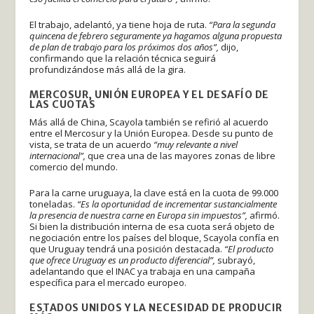
El trabajo, adelantó, ya tiene hoja de ruta.
“Para la segunda
quincena de febrero seguramente ya hagamos alguna propuesta
de plan de trabajo para los próximos dos años”,
dijo,
confirmando que la relación técnica seguirá
profundizándose más allá de la gira.
MERCOSUR, UNIÓN EUROPEA Y EL DESAFÍO DE
LAS CUOTAS
Más allá de China, Scayola también se refirió al acuerdo
entre el Mercosur y la Unión Europea. Desde su punto de
vista, se trata de un acuerdo
“muy relevante a nivel
internacional”,
que crea una de las mayores zonas de libre
comercio del mundo.
Para la carne uruguaya, la clave está en la cuota de 99.000
toneladas.
“Es la oportunidad de incrementar sustancialmente
la presencia de nuestra carne en Europa sin impuestos”,
afirmó.
Si bien la distribución interna de esa cuota será objeto de
negociación entre los países del bloque, Scayola confía en
que Uruguay tendrá una posición destacada.
“El producto
que ofrece Uruguay es un producto diferencial”,
subrayó,
adelantando que el INAC ya trabaja en una campaña
específica para el mercado europeo.
ESTADOS UNIDOS Y LA NECESIDAD DE PRODUCIR