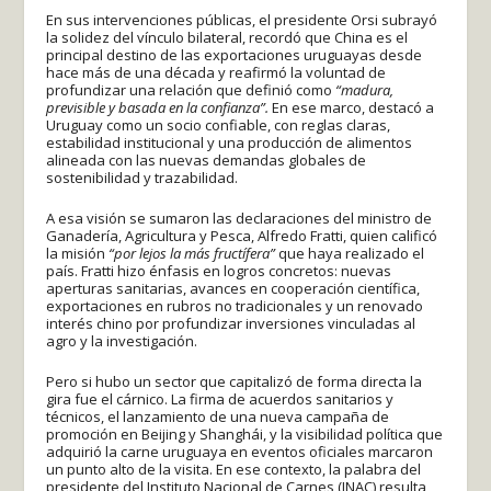
En sus intervenciones públicas, el presidente Orsi subrayó
la solidez del vínculo bilateral, recordó que China es el
principal destino de las exportaciones uruguayas desde
hace más de una década y reafirmó la voluntad de
profundizar una relación que definió como
“madura,
previsible y basada en la confianza”.
En ese marco, destacó a
Uruguay como un socio confiable, con reglas claras,
estabilidad institucional y una producción de alimentos
alineada con las nuevas demandas globales de
sostenibilidad y trazabilidad.
A esa visión se sumaron las declaraciones del ministro de
Ganadería, Agricultura y Pesca, Alfredo Fratti, quien calificó
la misión
“por lejos la más fructífera”
que haya realizado el
país. Fratti hizo énfasis en logros concretos: nuevas
aperturas sanitarias, avances en cooperación científica,
exportaciones en rubros no tradicionales y un renovado
interés chino por profundizar inversiones vinculadas al
agro y la investigación.
Pero si hubo un sector que capitalizó de forma directa la
gira fue el cárnico. La firma de acuerdos sanitarios y
técnicos, el lanzamiento de una nueva campaña de
promoción en Beijing y Shanghái, y la visibilidad política que
adquirió la carne uruguaya en eventos oficiales marcaron
un punto alto de la visita. En ese contexto, la palabra del
presidente del Instituto Nacional de Carnes (INAC) resulta