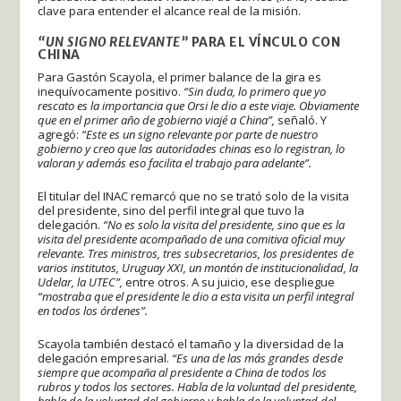
clave para entender el alcance real de la misión.
“UN SIGNO RELEVANTE”
PARA EL VÍNCULO CON
CHINA
Para Gastón Scayola, el primer balance de la gira es
inequívocamente positivo.
“Sin duda, lo primero que yo
rescato es la importancia que Orsi le dio a este viaje. Obviamente
que en el primer año de gobierno viajé a China”,
señaló. Y
agregó:
“Este es un signo relevante por parte de nuestro
gobierno y creo que las autoridades chinas eso lo registran, lo
valoran y además eso facilita el trabajo para adelante”.
El titular del INAC remarcó que no se trató solo de la visita
del presidente, sino del perfil integral que tuvo la
delegación.
“No es solo la visita del presidente, sino que es la
visita del presidente acompañado de una comitiva oficial muy
relevante. Tres ministros, tres subsecretarios, los presidentes de
varios institutos, Uruguay XXI, un montón de institucionalidad, la
Udelar, la UTEC”,
entre otros. A su juicio, ese despliegue
“mostraba que el presidente le dio a esta visita un perfil integral
en todos los órdenes”.
Scayola también destacó el tamaño y la diversidad de la
delegación empresarial.
“Es una de las más grandes desde
siempre que acompaña al presidente a China de todos los
rubros y todos los sectores. Habla de la voluntad del presidente,
habla de la voluntad del gobierno y habla de la voluntad del