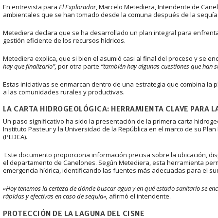
En entrevista para
El Explorador
, Marcelo Metediera, Intendente de Cane
ambientales que se han tomado desde la comuna después de la sequía v
Metediera declara que se ha desarrollado un plan integral para enfrenta
gestión eficiente de los recursos hídricos.
Metediera explica, que si bien el asumió casi al final del proceso y se e
hay que finalizarlo”,
por otra parte
“
también hay algunas cuestiones que han su
Estas iniciativas se enmarcan dentro de una estrategia que combina la pl
a las comunidades rurales y productivas.
LA CARTA HIDROGEOLÓGICA: HERRAMIENTA CLAVE PARA L
Un paso significativo ha sido la presentación de la primera carta hidroge
Instituto Pasteur y la Universidad de la República en el marco de su Pla
(PEDCA).
Este documento proporciona información precisa sobre la ubicación, dis
el departamento de Canelones. Según Metediera, esta herramienta perm
emergencia hídrica, identificando las fuentes más adecuadas para el su
«Hoy tenemos la certeza de dónde buscar agua y en qué estado sanitario se enc
rápidas y efectivas en caso de sequía»,
afirmó el intendente.
PROTECCIÓN DE LA LAGUNA DEL CISNE