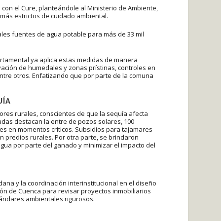
 con el Cure, planteándole al Ministerio de Ambiente,
 más estrictos de cuidado ambiental.
pales fuentes de agua potable para más de 33 mil
partamental ya aplica estas medidas de manera
ación de humedales y zonas prístinas, controles en
ntre otros. Enfatizando que por parte de la comuna
UÍA
res rurales, conscientes de que la sequía afecta
das destacan la entre de pozos solares, 100
les en momentos críticos. Subsidios para tajamares
 predios rurales. Por otra parte, se brindaron
ua por parte del ganado y minimizar el impacto del
ana y la coordinación interinstitucional en el diseño
sión de Cuenca para revisar proyectos inmobiliarios
tándares ambientales rigurosos.