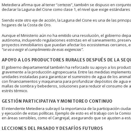
Metediera afirma que al tener “
certezas
”, también se dispuso en conjunto
declarar la Laguna del Cisne como clase 1, el nivel que exige estándares
Siendo este otro eje de acción, la Laguna del Cisne es una de las princi
hogares de la Costa de Oro.
Aunque el Ministerio aún no ha emitido una resolución, el gobierno de
autónoma, incluyendo regulaciones estrictas en el saneamiento, preserv
proyectos inmobiliarios que puedan afectar los ecosistemas cercanos, e
“
se va a exigir el cumplimiento de esas exigencias”.
APOYO A LOS PRODUCTORES RURALES
DESPUÉS DE LA SEQ
El gobierno departamental también ha reforzado su apoyo a los producto
gravemente a la producción agropecuaria. Entre las medidas implementa
unidades instaladas para garantizar el suministro de agua de los anima
con financiamientos y maquinaria para profundizar depósitos de agua en
mallas de sombra y bebederos, soluciones para reducir el consumo de ag
estrés térmico.
GESTIÓN PARTICIPATIVA Y MONITOREO CONTINUO
El intendente Metediera subrayó la importancia de la participación ciudad
y ejecución de estas políticas. Ejemplo de esto es el trabajo con la Comi
en áreas sensibles, como el Cangrejal, asegurando que se ajusten a es
LECCIONES DEL PASADO Y DESAFÍOS FUTUROS