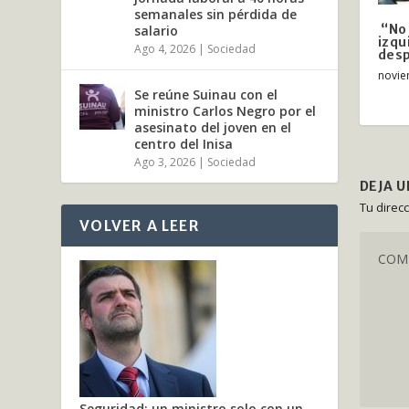
semanales sin pérdida de
“No 
salario
izqu
Ago 4, 2026
|
Sociedad
desp
novie
Se reúne Suinau con el
ministro Carlos Negro por el
asesinato del joven en el
centro del Inisa
Ago 3, 2026
|
Sociedad
DEJA 
Tu direc
VOLVER A LEER
Seguridad: un ministro solo con un