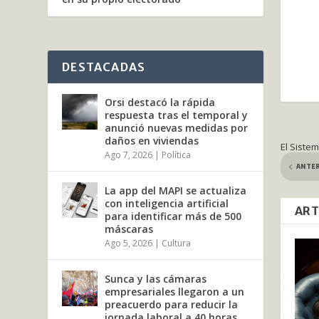
DESTACADAS
Orsi destacó la rápida
respuesta tras el temporal y
anunció nuevas medidas por
daños en viviendas
El Sistem
Ago 7, 2026
|
Política
ANTE
La app del MAPI se actualiza
con inteligencia artificial
ART
para identificar más de 500
máscaras
Ago 5, 2026
|
Cultura
Sunca y las cámaras
empresariales llegaron a un
preacuerdo para reducir la
jornada laboral a 40 horas