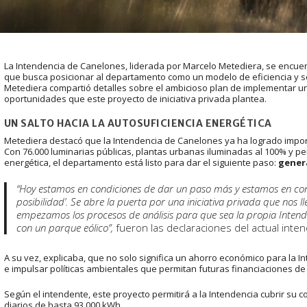
La Intendencia de Canelones, liderada por Marcelo Metediera, se encue
que busca posicionar al departamento como un modelo de eficiencia y so
Metediera compartió detalles sobre el ambicioso plan de implementar un
oportunidades que este proyecto de iniciativa privada plantea.
UN SALTO HACIA LA AUTOSUFICIENCIA ENERGÉTICA
Metediera destacó que la Intendencia de Canelones ya ha logrado import
Con 76.000 luminarias públicas, plantas urbanas iluminadas al 100% y per
energética, el departamento está listo para dar el siguiente paso:
genera
“Hoy estamos en condiciones de dar un paso más y estamos en con
posibilidad’. Se abre la puerta por una iniciativa privada que nos 
empezamos los procesos de análisis para que sea la propia Intend
con un parque eólico”,
fueron las declaraciones del actual inte
A su vez, explicaba, que no solo significa un ahorro económico para la I
e impulsar políticas ambientales que permitan futuras financiaciones de 
Según el intendente, este proyecto permitirá a la Intendencia cubrir su
diarios de hasta 93.000 kWh.