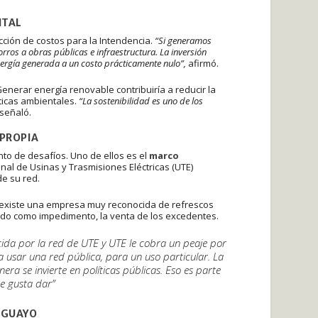
NTAL
cción de costos para la Intendencia.
“Si generamos
rros a obras públicas e infraestructura. La inversión
nergía generada a un costo prácticamente nulo”,
afirmó.
nerar energía renovable contribuiría a reducir la
ticas ambientales.
“La sostenibilidad es uno de los
señaló.
 PROPIA
to de desafíos. Uno de ellos es el
marco
nal de Usinas y Trasmisiones Eléctricas (UTE)
e su red.
 existe una empresa muy reconocida de refrescos
endo como impedimento, la venta de los excedentes.
cida por la red de UTE y UTE le cobra un peaje por
usar una red pública, para un uso particular. La
ra se invierte en políticas públicas. Eso es parte
me gusta dar”
RUGUAYO