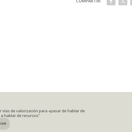
COMPARTIR:
r vías de valorización para «pasar de hablar de
 a hablar de recursos”
RIOR