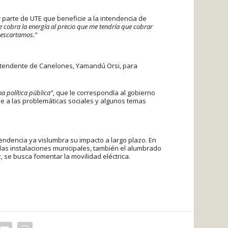
parte de UTE que beneficie a la intendencia de
cobra la energía al precio que me tendría que cobrar
descartamos.”
 intendente de Canelones, Yamandú Orsi, para
a política pública”
, que le correspondía al gobierno
e a las problemáticas sociales y algunos temas
endencia ya vislumbra su impacto a largo plazo. En
 las instalaciones municipales, también el alumbrado
z, se busca fomentar la movilidad eléctrica.