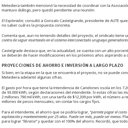
Metediera también mencionó la necesidad de coordinar con la Asociació
mantuvo diálogo, pero quedó pendiente una reunión.
El Explorador,
consultó a Gonzalo Castelgrande, presidente de AUTE quien r
no saber cuál es la propuesta concreta.
Comenta que, aun no teniendo detalles del proyecto, el sindicato tiene 
contra de seguir insertando en el sistema interconectado uruguayo generadores
Castelgrade destaca que, en la actualidad, se cuenta con un alto porcent
se deberán de hacer modificaciones en los próximos años aspirando a
PROYECCIONES DE AHORRO E INVERSIÓN A LARGO PLAZO
Si bien, en la etapa en la que se encuentra el proyecto, no se puede concl
Metediera adelantó algunas cifras.
El gasto por hora que tiene la Intendencia de Canelones oscila en los 
de 93.000 kWh, según declaraciones del intendente. Si estas cifras las mu
2 millones 790 mil kWh, con una tarifa de $12,309 por kWh, el número a re
millones de pesos mensuales, sin contar los cargos fijos.
Para el intendente, el ahorro que se podría lograr,
“permite pagar el costo 
explotación y mantenimiento por 25 años. Puede ser más, puede ser menos.
Pla
para lograr
“librarse”
y quedar con el 100% del ahorro. Recordó, que tod