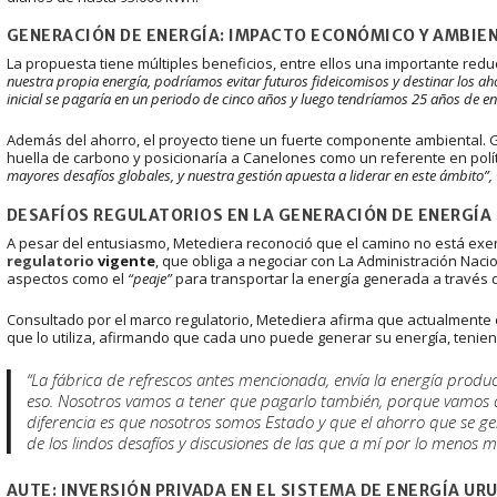
GENERACIÓN DE ENERGÍA
:
IMPACTO ECONÓMICO Y AMBIE
La propuesta tiene múltiples beneficios, entre ellos una importante redu
nuestra propia energía, podríamos evitar futuros fideicomisos y destinar los aho
inicial se pagaría en un periodo de cinco años y luego tendríamos 25 años de e
Además del ahorro, el proyecto tiene un fuerte componente ambiental. Ge
huella de carbono y posicionaría a Canelones como un referente en polí
mayores desafíos globales, y nuestra gestión apuesta a liderar en este ámbito”,
DESAFÍOS REGULATORIOS EN LA GENERACIÓN DE ENERGÍA
A pesar del entusiasmo, Metediera reconoció que el camino no está exen
regulatorio
vigente
, que obliga a negociar con La Administración Nacio
aspectos como el
“peaje”
para transportar la energía generada a través d
Consultado por el marco regulatorio, Metediera afirma que actualmente
que lo utiliza, afirmando que cada uno puede generar su energía, teni
“La fábrica de refrescos antes mencionada, envía la energía produ
eso. Nosotros vamos a tener que pagarlo también, porque vamos a 
diferencia es que nosotros somos Estado y que el ahorro que se gene
de los lindos desafíos y discusiones de las que a mí por lo menos 
AUTE: INVERSIÓN PRIVADA EN EL SISTEMA DE ENERGÍA U