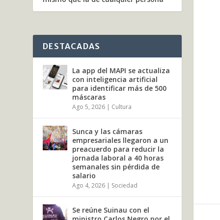
DESTACADAS
La app del MAPI se actualiza
con inteligencia artificial
para identificar más de 500
máscaras
Ago 5, 2026
|
Cultura
Sunca y las cámaras
empresariales llegaron a un
preacuerdo para reducir la
jornada laboral a 40 horas
semanales sin pérdida de
salario
Ago 4, 2026
|
Sociedad
Se reúne Suinau con el
ministro Carlos Negro por el