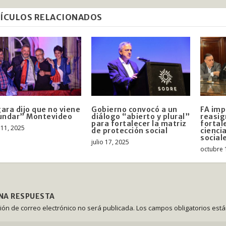
ÍCULOS RELACIONADOS
ara dijo que no viene
Gobierno convocó a un
FA imp
undar” Montevideo
diálogo “abierto y plural”
reasig
para fortalecer la matriz
fortal
11, 2025
de protección social
ciencia
social
julio 17, 2025
octubre 
UNA RESPUESTA
ción de correo electrónico no será publicada.
Los campos obligatorios est