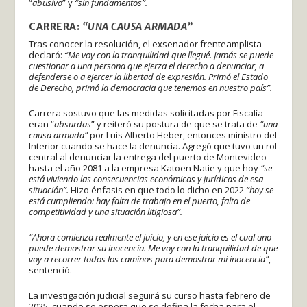
“
abusivo
” y
“sin fundamentos”.
CARRERA:
“UNA CAUSA ARMADA”
Tras conocer la resolución, el exsenador frenteamplista
declaró:
“Me voy con la tranquilidad que llegué. Jamás se puede
cuestionar a una persona que ejerza el derecho a denunciar, a
defenderse o a ejercer la libertad de expresión. Primó el Estado
de Derecho, primó la democracia que tenemos en nuestro país”.
Carrera sostuvo que las medidas solicitadas por Fiscalía
eran “
absurdas
” y reiteró su postura de que se trata de
“una
causa armada”
por Luis Alberto Heber, entonces ministro del
Interior cuando se hace la denuncia. Agregó que tuvo un rol
central al denunciar la entrega del puerto de Montevideo
hasta el año 2081 a la empresa Katoen Natie y que hoy
“se
está viviendo las consecuencias económicas y jurídicas de esa
situación”.
Hizo énfasis en que todo lo dicho en 2022
“hoy se
está cumpliendo: hay falta de trabajo en el puerto, falta de
competitividad y una situación litigiosa”.
“Ahora comienza realmente el juicio, y en ese juicio es el cual uno
puede demostrar su inocencia. Me voy con la tranquilidad de que
voy a recorrer todos los caminos para demostrar mi inocencia”
,
sentenció.
La investigación judicial seguirá su curso hasta febrero de
2025, cuando se espera que se defina la fecha para el