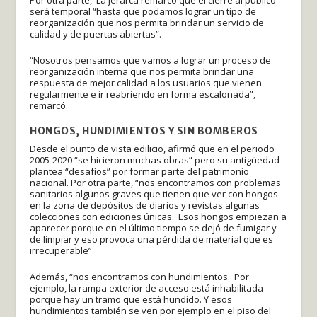
Por otra parte, La jerarca remarcó que el cierre al público
será temporal “hasta que podamos lograr un tipo de
reorganización que nos permita brindar un servicio de
calidad y de puertas abiertas”.
“Nosotros pensamos que vamos a lograr un proceso de
reorganización interna que nos permita brindar una
respuesta de mejor calidad a los usuarios que vienen
regularmente e ir reabriendo en forma escalonada”,
remarcó.
HONGOS, HUNDIMIENTOS Y SIN BOMBEROS
Desde el punto de vista edilicio, afirmó que en el periodo
2005-2020 “se hicieron muchas obras” pero su antigüedad
plantea “desafíos” por formar parte del patrimonio
nacional. Por otra parte, “nos encontramos con problemas
sanitarios algunos graves que tienen que ver con hongos
en la zona de depósitos de diarios y revistas algunas
colecciones con ediciones únicas. Esos hongos empiezan a
aparecer porque en el último tiempo se dejó de fumigar y
de limpiar y eso provoca una pérdida de material que es
irrecuperable”
Además, “nos encontramos con hundimientos. Por
ejemplo, la rampa exterior de acceso está inhabilitada
porque hay un tramo que está hundido. Y esos
hundimientos también se ven por ejemplo en el piso del