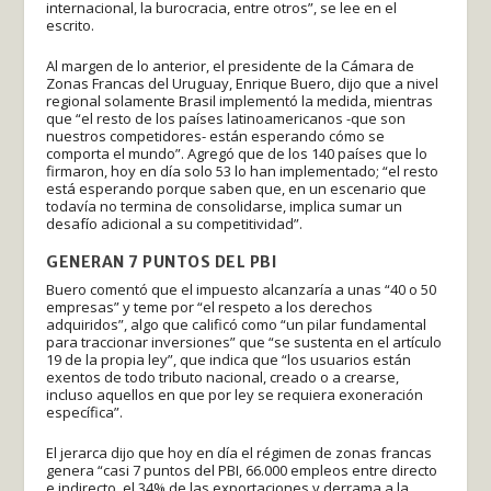
internacional, la burocracia, entre otros”, se lee en el
escrito.
Al margen de lo anterior, el presidente de la Cámara de
Zonas Francas del Uruguay, Enrique Buero, dijo que a nivel
regional solamente Brasil implementó la medida, mientras
que “el resto de los países latinoamericanos -que son
nuestros competidores- están esperando cómo se
comporta el mundo”. Agregó que de los 140 países que lo
firmaron, hoy en día solo 53 lo han implementado; “el resto
está esperando porque saben que, en un escenario que
todavía no termina de consolidarse, implica sumar un
desafío adicional a su competitividad”.
GENERAN 7 PUNTOS DEL PBI
Buero comentó que el impuesto alcanzaría a unas “40 o 50
empresas” y teme por “el respeto a los derechos
adquiridos”, algo que calificó como “un pilar fundamental
para traccionar inversiones” que “se sustenta en el artículo
19 de la propia ley”, que indica que “los usuarios están
exentos de todo tributo nacional, creado o a crearse,
incluso aquellos en que por ley se requiera exoneración
específica”.
El jerarca dijo que hoy en día el régimen de zonas francas
genera “casi 7 puntos del PBI, 66.000 empleos entre directo
e indirecto, el 34% de las exportaciones y derrama a la