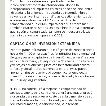
Por un lado, se refirieron al “particularmente
inconveniente” contexto internacional, dónde la
incorporación del impuesto en otros países se encuentra
“dilatada” y la entienden “rodeada de incertidumbre y
vaivenes a nivel internacional” tras cuestionamientos de
algunos miembros de la UE “por la pérdida de
competitividad que el IMG implica para sus empresas”.
También citaron a Estados Unidos, China e India, potencias
que, según el comunicado, también se muestran críticas
con la iniciativa que impulsa la OCDE.
CAPTACIÓN DE INVERSIÓN EXTRANJERA
Por otra parte, afirmaron que el régimen de zonas francas -
hogar de “1.100 empresas”- es “el principal instrumento del
Uruguay para la captación de inversión extranjera”, según
escribió la cámara, y lo adjudican a “los beneficios fiscales
y ventajas aduaneras”, junto con la “estabilidad política,
jurídica y social” del país. Frente a esto, el IMCD puede
“poner en riesgo la actividad económica, el empleo, la
inversión, la recaudación, la competitividad y la reputación”
de Uruguay, argumentan.
“El IMCD no contribuirá a mejorar la competitividad del
Uruguay, sino todo lo contrario; pondrá una mayor presión
y urgencia para resolver el costo país, la dimensión de su
mercado interno, la disponibilidad y el costo de los
recursos humanos, la conectividad, la inserción