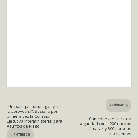
PRÓXIMO
“Un país que tiene agua y no
la aprovecha”: Sesionó por
primera vez la Comisión
Canelones refuerza la
Ejecutiva Interministerial para
seguridad con 1.200 nuevas
Asuntos de Riego
cámaras y 300 paradas
inteligentes
ANTERIOR