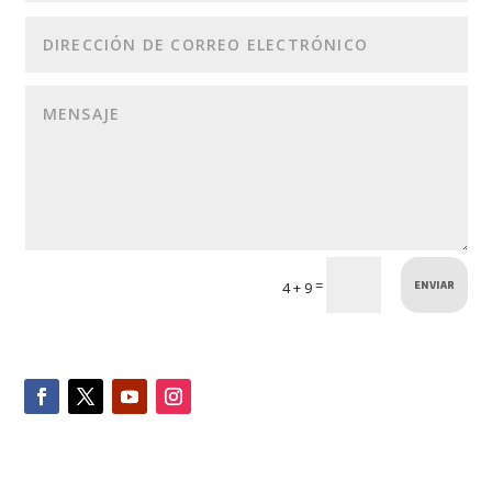
ENVIAR
=
4 + 9